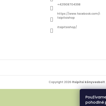
c
+421908704398
https://www.facebook.com/i
tsipitsishop
itsipitsishop/
Copyright 2026
Itsipitsi könyvesbolt
Používame
pohodlné 