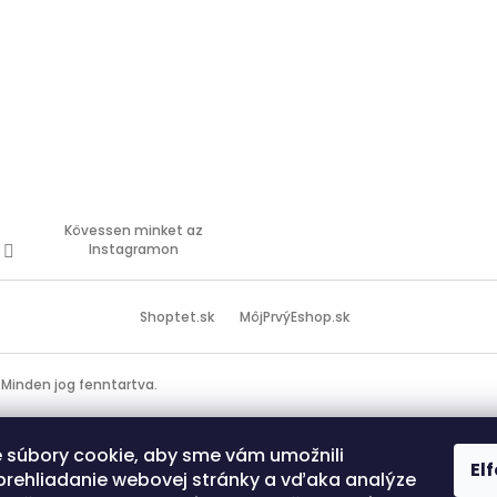
Kövessen minket az
Instagramon
Shoptet.sk
MôjPrvýEshop.sk
. Minden jog fenntartva.
 súbory cookie, aby sme vám umožnili
El
prehliadanie webovej stránky a vďaka analýze