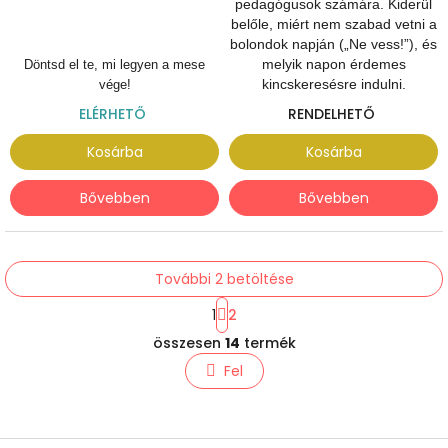
pedagógusok számára. Kiderül
belőle, miért nem szabad vetni a
bolondok napján („Ne vess!”), és
melyik napon érdemes
Döntsd el te, mi legyen a mese
kincskeresésre indulni.
vége!
ELÉRHETŐ
RENDELHETŐ
Kosárba
Kosárba
Bővebben
Bővebben
További 2 betöltése
L
1
2
a
L
p
összesen
14
termék
i
o
s
z
Fel
t
á
s
a
i
r