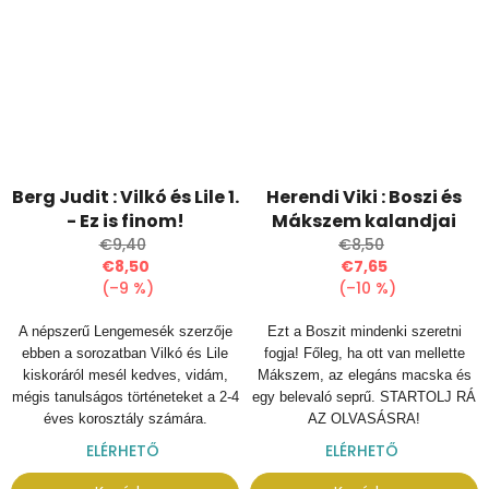
Berg Judit : Vilkó és Lile 1.
Herendi Viki : Boszi és
- Ez is finom!
Mákszem kalandjai
€9,40
€8,50
€8,50
€7,65
(–9 %)
(–10 %)
A népszerű Lengemesék szerzője
Ezt a Boszit mindenki szeretni
ebben a sorozatban Vilkó és Lile
fogja! Főleg, ha ott van mellette
kiskoráról mesél kedves, vidám,
Mákszem, az elegáns macska és
mégis tanulságos történeteket a 2-4
egy belevaló seprű.
STARTOLJ RÁ
éves korosztály számára.
AZ OLVASÁSRA!
ELÉRHETŐ
ELÉRHETŐ