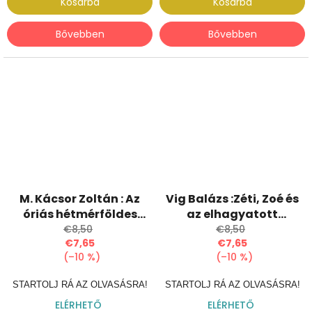
Kosárba
Kosárba
Bővebben
Bővebben
M. Kácsor Zoltán : Az
Vig Balázs :Zéti, Zoé és
óriás hétmérföldes
az elhagyatott
csizmája
játszótér
€8,50
€8,50
€7,65
€7,65
(–10 %)
(–10 %)
STARTOLJ RÁ AZ OLVASÁSRA!
STARTOLJ RÁ AZ OLVASÁSRA!
ELÉRHETŐ
ELÉRHETŐ