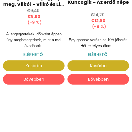
Kuncogik – Az erdő népe
meg, Vilkó! - Vilkó és Lile
6.
€9,40
€14,20
€8,50
€12,80
(–9 %)
(–9 %)
A lengegyerekek időnként éppen
úgy megbetegednek, mint a mai
Egy gonosz varázslat. Két jóbarát.
óvodások.
Hét rejtélyes álom...
ELÉRHETŐ
ELÉRHETŐ
Kosárba
Kosárba
Bővebben
Bővebben