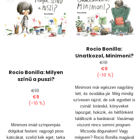
r
r
m
e
é
n
k
d
e
e
k
z
l
é
Rocio Bonilla:
i
s
Unatkozol, Minimoni?
s
e
€10
t
€9
Rocio Bonilla: Milyen
á
(–10 %)
színű a puszi?
j
a
Minimoni már egészen nagylány
€10
lett, és óvodába jár. Még mindig
€9
szívesen rajzol, de sok egyebet is
(–10 %)
csinál: kirándul, könyveket
lapozgat, hokizik, és hétfőnként
találkozik a barátaival. Vasárnap
Minimoni imád színpompás
viszont nincs semmi program.
dolgokat festeni: ragyogó piros
Micsoda dögunalom! Vagy
katicákat, szelíd kék eget, tarka
mégsem? Rocio Bonilla magával