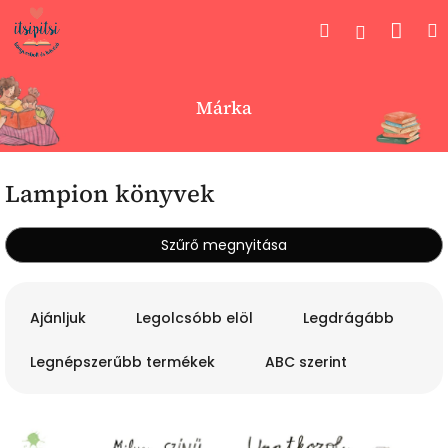
Ugrás
Kos
Keresés
Bejelent
a
fő
tartalomhoz
Márka
Lampion könyvek
Szűrő megnyitása
T
e
Ajánljuk
Legolcsóbb elöl
Legdrágább
r
m
Legnépszerűbb termékek
ABC szerint
é
k
T
e
e
k