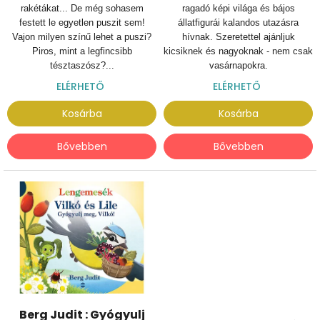
rakétákat... De még sohasem
ragadó képi világa és bájos
festett le egyetlen puszit sem!
állatfigurái kalandos utazásra
Vajon milyen színű lehet a puszi?
hívnak. Szeretettel ajánljuk
Piros, mint a legfincsibb
kicsiknek és nagyoknak - nem csak
tésztaszósz?...
vasárnapokra.
ELÉRHETŐ
ELÉRHETŐ
Kosárba
Kosárba
Bővebben
Bővebben
Berg Judit : Gyógyulj