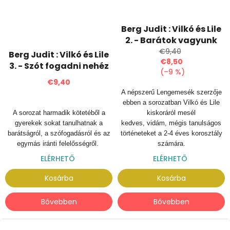
Berg Judit : Vilkó és Lile
2. - Barátok vagyunk
€9,40
Berg Judit : Vilkó és Lile
€8,50
3. - Szót fogadni nehéz
(–9 %)
€9,40
A népszerű Lengemesék szerzője
ebben a sorozatban Vilkó és Lile
A sorozat harmadik kötetéből a
kiskoráról mesél
gyerekek sokat tanulhatnak a
kedves, vidám, mégis tanulságos
barátságról, a szófogadásról és az
történeteket a 2-4 éves korosztály
egymás iránti felelősségről.
számára.
ELÉRHETŐ
ELÉRHETŐ
Kosárba
Kosárba
Bővebben
Bővebben