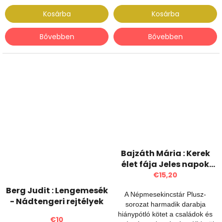
Kosárba
Kosárba
Bővebben
Bővebben
Bajzáth Mária : Kerek
élet fája Jeles napok
mesekalendáriuma
€15,20
Berg Judit : Lengemesék
A Népmesekincstár Plusz-
- Nádtengeri rejtélyek
sorozat harmadik darabja
hiánypótló kötet a családok és
€10