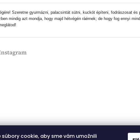
ére! Szeretne gyurmázni, palacsintát sütni, kuckót építeni, fodrászosat és p
ben mindig azt mondja, hogy majd hétvégén ráérnek; de hogy fog ennyi mind
meglátod!
Instagram
 súbory cookie, aby sme vám umožnili
Kövessen minket az