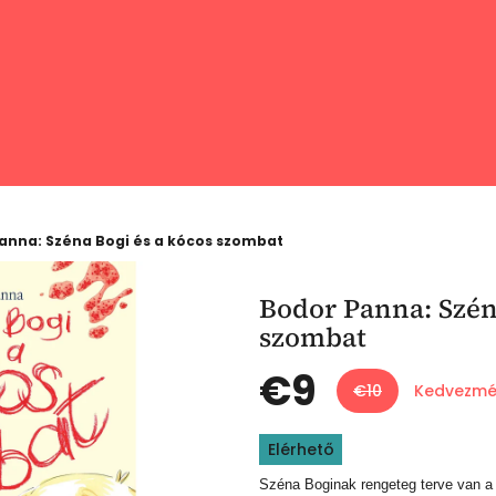
anna: Széna Bogi és a kócos szombat
Bodor Panna: Szén
szombat
€9
€10
Kedvezmé
Egységár:
Elérhető
Széna Boginak rengeteg terve van a