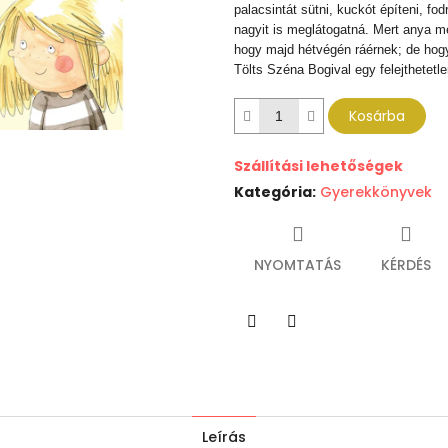
palacsintát sütni, kuckót építeni, fo
nagyit is meglátogatná. Mert anya m
hogy majd hétvégén ráérnek; de hogy
Tölts Széna Bogival egy felejthetetl
Kosárba
Szállítási lehetőségek
Kategória
:
Gyerekkönyvek
NYOMTATÁS
KÉRDÉS
Twitter
Facebook
Leírás