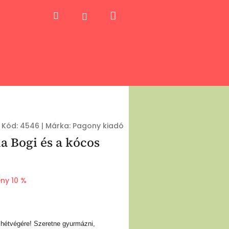
Kosár
Keresés
Bejelentkezés
Kód:
4546
|
Márka:
Pagony kiadó
a Bogi és a kócos
ny 10 %
 hétvégére! Szeretne gyurmázni,