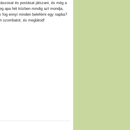
drászosat és postásat játszani, és még a
eg apa hét közben mindig azt mondja,
 fog ennyi minden beleférni egy napba?
en szombatot, és meglátod!