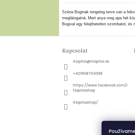
Széna Boginak rengeteg terve van a hétvég
meglátogatná. Mert anya meg apa hét köz
Bogival egy felejthetetlen szombatot, és 
L
á
Kapcsolat
b
l
itsipitsi
@
itsipitsi.sk
é
c
+421908704398
https://www.facebook.com/i
tsipitsishop
itsipitsishop/
Používame