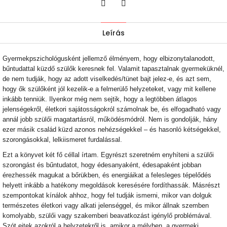
Twitter
Facebook
Leírás
Gyermekpszichológusként jellemző élményem, hogy elbizonytalanodott,
bűntudattal küzdő szülők keresnek fel. Valamit tapasztalnak gyermeküknél,
de nem tudják, hogy az adott viselkedés/tünet bajt jelez-e, és azt sem,
hogy ők szülőként jól kezelik-e a felmerülő helyzeteket, vagy mit kellene
inkább tenniük. Ilyenkor még nem sejtik, hogy a legtöbben átlagos
jelenségekről, életkori sajátosságokról számolnak be, és elfogadható vagy
annál jobb szülői magatartásról, működésmódról. Nem is gondolják, hány
ezer másik család küzd azonos nehézségekkel – és hasonló kétségekkel,
szorongásokkal, lelkiismeret furdalással.
Ezt a könyvet két fő céllal írtam. Egyrészt szeretném enyhíteni a szülői
szorongást és bűntudatot, hogy édesanyaként, édesapaként jobban
érezhessék magukat a bőrükben, és energiáikat a felesleges tépelődés
helyett inkább a hatékony megoldások keresésére fordíthassák. Másrészt
szempontokat kínálok ahhoz, hogy fel tudják ismerni, mikor van dolguk
természetes életkori vagy alkati jelenséggel, és mikor állnak szemben
komolyabb, szülői vagy szakemberi beavatkozást igénylő problémával.
Szót ejtek azokról a helyzetekről is, amikor a mélyben, a gyermeki