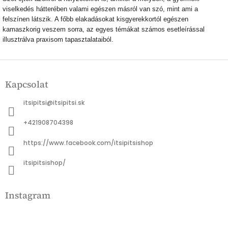
viselkedés hátterében valami egészen másról van szó, mint ami a
felszínen látszik. A főbb elakadásokat kisgyerekkortól egészen
kamaszkorig veszem sorra, az egyes témákat számos esetleírással
illusztrálva praxisom tapasztalataiból.
L
á
Kapcsolat
b
l
itsipitsi
@
itsipitsi.sk
é
c
+421908704398
https://www.facebook.com/itsipitsishop
itsipitsishop/
Instagram