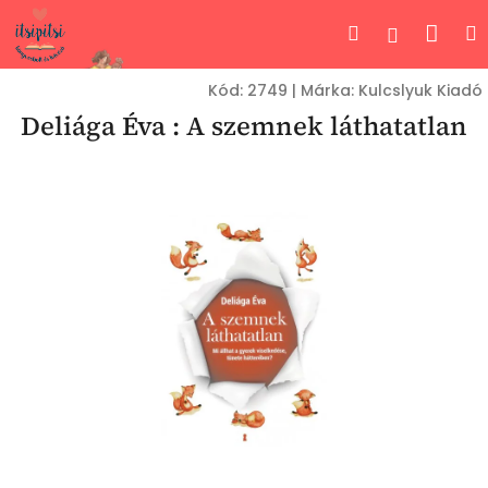
Ugrás
Kos
Keresés
Bejelent
a
fő
tartalomhoz
Kód:
2749
|
Márka:
Kulcslyuk Kiadó
Deliága Éva : A szemnek láthatatlan