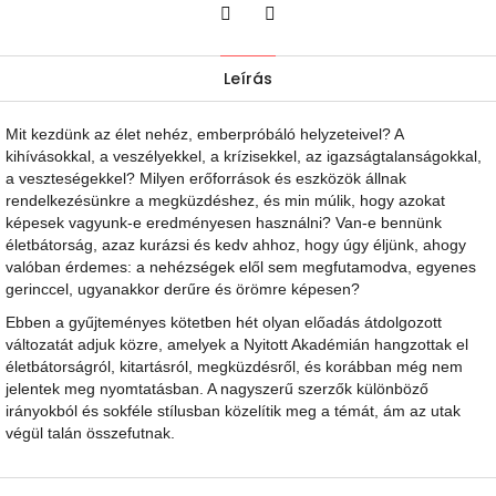
Twitter
Facebook
Leírás
Mit kezdünk az élet nehéz, emberpróbáló helyzeteivel? A
kihívásokkal, a veszélyekkel, a krízisekkel, az igazságtalanságokkal,
a veszteségekkel? Milyen erőforrások és eszközök állnak
rendelkezésünkre a megküzdéshez, és min múlik, hogy azokat
képesek vagyunk-e eredményesen használni? Van-e bennünk
életbátorság, azaz kurázsi és kedv ahhoz, hogy úgy éljünk, ahogy
valóban érdemes: a nehézségek elől sem megfutamodva, egyenes
gerinccel, ugyanakkor derűre és örömre képesen?
Ebben a gyűjteményes kötetben hét olyan előadás átdolgozott
változatát adjuk közre, amelyek a Nyitott Akadémián hangzottak el
életbátorságról, kitartásról, megküzdésről, és korábban még nem
jelentek meg nyomtatásban. A nagyszerű szerzők különböző
irányokból és sokféle stílusban közelítik meg a témát, ám az utak
végül talán összefutnak.
L