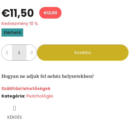
€11,50
€12,80
Kedvezmény 10 %
Egységár:
Elérhető
Kosárba
Hogyan ne adjuk fel nehéz helyzetekben?
Szállítási lehetőségek
Kategória
:
Pszichológia
KÉRDÉS