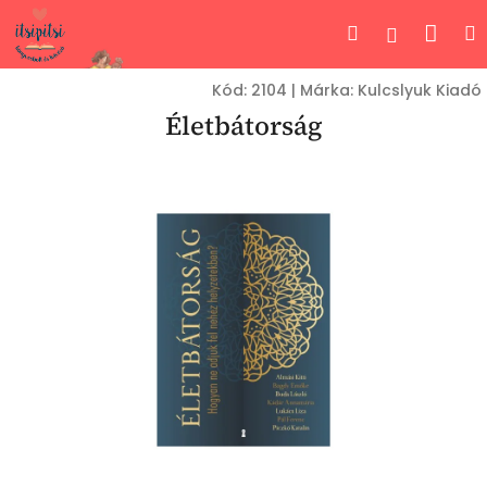
Ugrás
Kos
Keresés
Bejelent
a
fő
tartalomhoz
Kód:
2104
|
Márka:
Kulcslyuk Kiadó
Életbátorság