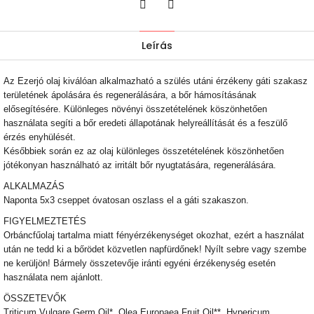
Twitter
Facebook
Leírás
Az Ezerjó olaj kiválóan alkalmazható a szülés utáni érzékeny gáti szakasz
területének ápolására és regenerálására, a bőr hámosításának
elősegítésére. Különleges növényi összetételének köszönhetően
használata segíti a bőr eredeti állapotának helyreállítását és a feszülő
érzés enyhülését.
Későbbiek során ez az olaj különleges összetételének köszönhetően
jótékonyan használható az irritált bőr nyugtatására, regenerálására.
ALKALMAZÁS
Naponta 5x3 cseppet óvatosan oszlass el a gáti szakaszon.
FIGYELMEZTETÉS
Orbáncfűolaj tartalma miatt fényérzékenységet okozhat, ezért a használat
után ne tedd ki a bőrödet közvetlen napfürdőnek! Nyílt sebre vagy szembe
ne kerüljön! Bármely összetevője iránti egyéni érzékenység esetén
használata nem ajánlott.
ÖSSZETEVŐK
Triticum Vulgare Germ Oil*, Olea Europaea Fruit Oil**, Hypericum