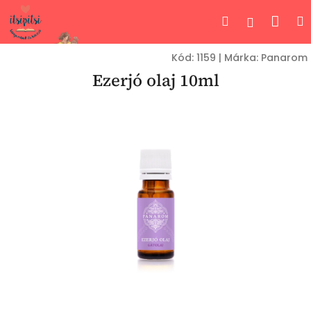
Ugrás
Kos
Keresés
Bejelent
a
fő
tartalomhoz
Kód:
1159
|
Márka:
Panarom
Ezerjó olaj 10ml