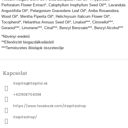
Perforatum Flower Extract*, Calophyllum Inophyllum Seed Oil**, Lavandula
Angustifolia Oil*, Pelargonium Graveolens Leaf Oil*, Aniba Rosaeodora
Wood Oil*, Mentha Piperita Oil*, Helichrysum Italicum Flower Oil*,
Tocopherol*, Helianthus Annuus Seed Oil*, Linalool***, Citronellol***,
Geraniol***, Limonene***, Citral***, Benzyl Benzoate***, Benzyl Alcohol***
*Növényi eredetű
**Ellenőrzött biogazdálkodásból
***Természetes illóolajok összetevője
L
á
Kapcsolat
b
l
itsipitsi
@
itsipitsi.sk
é
c
+421908704398
https://www.facebook.com/itsipitsishop
itsipitsishop/