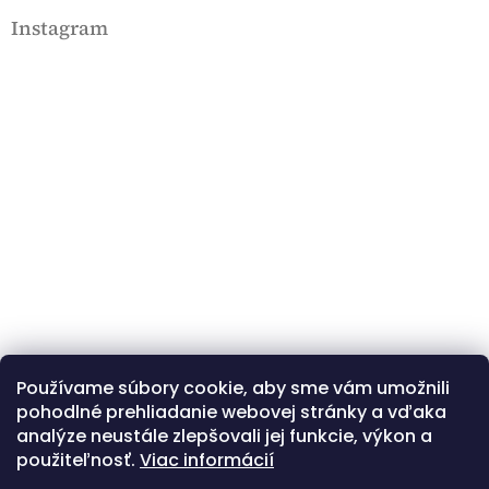
Instagram
Používame súbory cookie, aby sme vám umožnili
Kövessen minket az Instagramon
pohodlné prehliadanie webovej stránky a vďaka
analýze neustále zlepšovali jej funkcie, výkon a
použiteľnosť.
Viac informácií