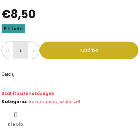
€8,50
Egységár:
Elérhető
Kosárba
Gátolaj
Szállítási lehetőségek
Kategória
:
Várandóság, szülészet
KÉRDÉS