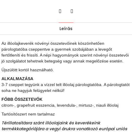
Twitter
Facebook
Leírás
Az illóolajkeverék növényi összetevőinek köszönhetően
párologtatóba cseppentve a gyermek szobájában a levegőt
fertőtleníti és frissíti. A népi hagyományok szerint növényi összetevői
jó szolgálatot tehetnek betegség vagy annak megelőzése esetén.
Újszülött kortól használható.
ALKALMAZÁSA
3-7 cseppet tegyünk a vízzel telt illóolaj párologtatóba. A párologtatót
soha ne hagyjuk felügyelet nélkül!
FŐBB ÖSSZETEVŐK
citrom-, grapefruit esszencia, levendula-, mirtusz-, niauli illóolaj
Tartósítószert nem tartalmaz
Térillatosításra szánt illóolajaink és keverékeink
termékkategóriájára a vegyi árukra vonatkozó európai uniós