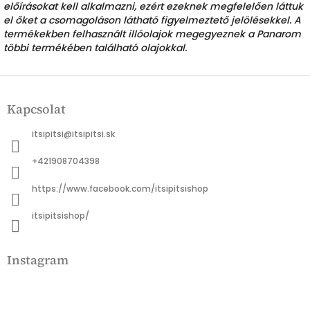
előírásokat kell alkalmazni, ezért ezeknek megfelelően láttuk
el őket a csomagoláson látható figyelmeztető jelölésekkel. A
termékekben felhasznált illóolajok megegyeznek a Panarom
többi termékében található olajokkal.
L
á
Kapcsolat
b
l
itsipitsi
@
itsipitsi.sk
é
c
+421908704398
https://www.facebook.com/itsipitsishop
itsipitsishop/
Instagram