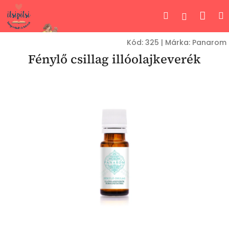
Ugrás
Kos
Keresés
Bejelent
a
fő
tartalomhoz
Kód:
325
|
Márka:
Panarom
Fénylő csillag illóolajkeverék