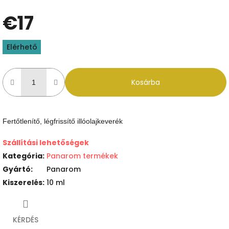
€17
Egységár:
Elérhető
Kosárba
Fertőtlenítő, légfrissítő illóolajkeverék
Szállítási lehetőségek
Kategória
:
Panarom termékek
Gyártó
:
Panarom
Kiszerelés
:
10 ml
KÉRDÉS