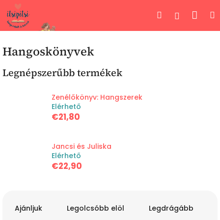
Ugrás
Kos
Keresés
Bejelent
a
fő
tartalomhoz
Hangoskönyvek
Legnépszerűbb termékek
Zenélőkönyv: Hangszerek
Elérhető
€21,80
Jancsi és Juliska
Elérhető
€22,90
T
e
Ajánljuk
Legolcsóbb elöl
Legdrágább
r