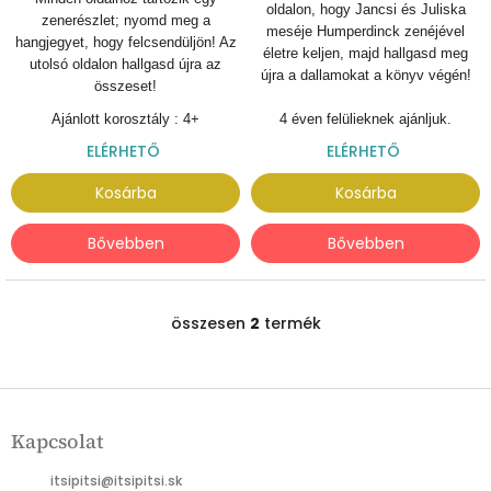
oldalon, hogy Jancsi és Juliska
zenerészlet; nyomd meg a
meséje Humperdinck zenéjével
hangjegyet, hogy felcsendüljön! Az
életre keljen, majd hallgasd meg
utolsó oldalon hallgasd újra az
újra a dallamokat a könyv végén!
összeset!
Ajánlott korosztály : 4+
4 éven felülieknek ajánljuk.
ELÉRHETŐ
ELÉRHETŐ
Kosárba
Kosárba
Bővebben
Bővebben
összesen
2
termék
L
i
s
t
L
a
á
i
Kapcsolat
b
r
l
á
itsipitsi
@
itsipitsi.sk