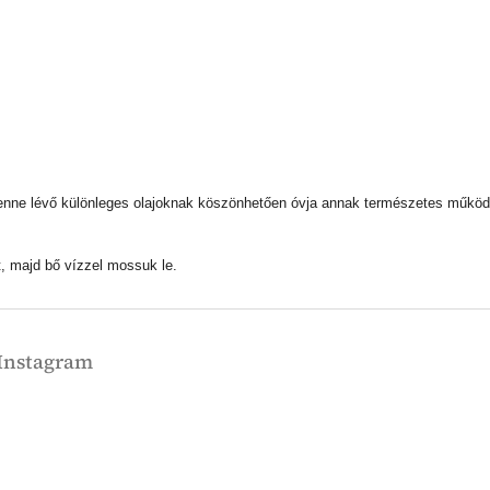
 benne lévő különleges olajoknak köszönhetően óvja annak természetes működ
, majd bő vízzel mossuk le.
Instagram