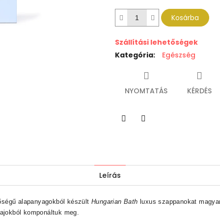
Kosárba
Szállítási lehetőségek
Kategória
:
Egészség
NYOMTATÁS
KÉRDÉS
Twitter
Facebook
Leírás
őségű alapanyagokból készült
Hungarian Bath
luxus szappanokat magyar t
olajokból komponáltuk meg.