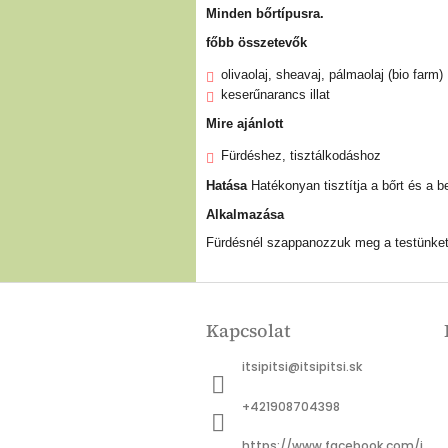
Minden bőrtípusra.
főbb összetevők
olivaolaj, sheavaj, pálmaolaj (bio farm)
keserűnarancs illat
Mire ajánlott
Fürdéshez, tisztálkodáshoz
Hatása
Hatékonyan tisztítja a bőrt és a
Alkalmazása
Fürdésnél szappanozzuk meg a testünket
L
á
Kapcsolat
b
l
itsipitsi
@
itsipitsi.sk
é
c
+421908704398
https://www.facebook.com/i