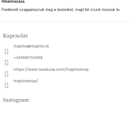
Alkalmazása
Fürdésnél szappanozzuk meg a testünket, majd bő vízzel mossuk le.
L
á
Kapcsolat
b
l
itsipitsi
@
itsipitsi.sk
é
c
+421908704398
https://www.facebook.com/itsipitsishop
itsipitsishop/
Instagram