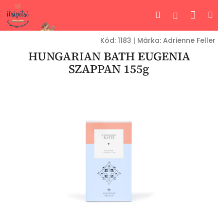
Ugrás
Kos
Keresés
Bejelent
a
fő
tartalomhoz
Kód:
1183
|
Márka:
Adrienne Feller
HUNGARIAN BATH EUGENIA
SZAPPAN 155g