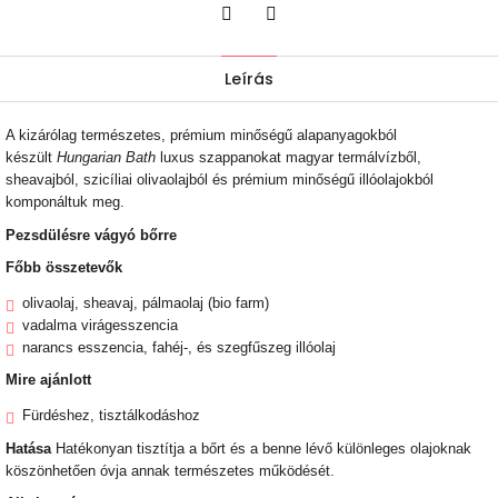
Twitter
Facebook
Leírás
A kizárólag természetes, prémium minőségű alapanyagokból
készült
Hungarian Bath
luxus szappanokat magyar termálvízből,
sheavajból, szicíliai olivaolajból és prémium minőségű illóolajokból
komponáltuk meg.
Pezsdülésre vágyó bőrre
Főbb összetevők
olivaolaj, sheavaj, pálmaolaj (bio farm)
vadalma virágesszencia
narancs esszencia, fahéj-, és szegfűszeg illóolaj
Mire ajánlott
Fürdéshez, tisztálkodáshoz
Hatása
Hatékonyan tisztítja a bőrt és a benne lévő különleges olajoknak
köszönhetően óvja annak természetes működését.