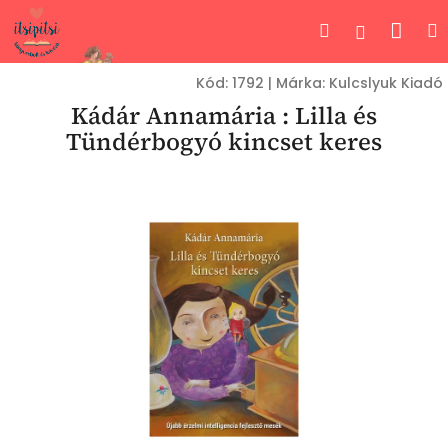
Ugrás
Kos
Keresés
Bejelent
a
fő
tartalomhoz
Kód:
1792
|
Márka:
Kulcslyuk Kiadó
Kádár Annamária : Lilla és
Tündérbogyó kincset keres