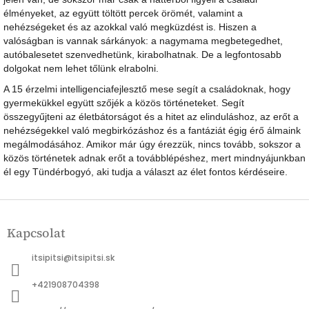
élményeket, az együtt töltött percek örömét, valamint a
nehézségeket és az azokkal való megküzdést is. Hiszen a
valóságban is vannak sárkányok: a nagymama megbetegedhet,
autóbalesetet szenvedhetünk, kirabolhatnak. De a legfontosabb
dolgokat nem lehet tőlünk elrabolni.
A 15 érzelmi intelligenciafejlesztő mese segít a családoknak, hogy
gyermekükkel együtt szőjék a közös történeteket. Segít
összegyűjteni az életbátorságot és a hitet az elinduláshoz, az erőt a
nehézségekkel való megbirkózáshoz és a fantáziát égig érő álmaink
megálmodásához. Amikor már úgy érezzük, nincs tovább, sokszor a
közös történetek adnak erőt a továbblépéshez, mert mindnyájunkban
él egy Tündérbogyó, aki tudja a választ az élet fontos kérdéseire.
L
á
Kapcsolat
b
l
itsipitsi
@
itsipitsi.sk
é
c
+421908704398