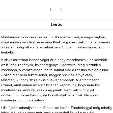
Twitter
Facebook
Leírás
Mindannyian kincseket keresünk. Kezdetben kint, a nagyvilágban,
majd miután mindent bebarangoltunk, egyszer csak jön a felismerés:
a kincs mindig ott volt a közelünkben. Ott van mindannyiunkban,
legbelül.
Kisiskoláskorban lassan véget ér a nagy mesekorszak, és kezdődik
az ifjúsági regények, kalandregények időszaka. Még hiszünk a
csodában, a varázslatban, de fél lábbal már a realitás talaján állunk.
A világ már nem fekete-fehér, megjelennek az árnyalatok,
felismerjük, hogy szüleink is hús-vér emberek. A legfontosabb
üzenet, amit ebben az életciklusban kaphatunk, hogy nem kell
tökéletesnek lennünk, csak elég jónak. Nem kell mindig jól
döntenünk. Tévedhetünk, de kijavíthatjuk hibáinkat. Nem kell
mindenre tudnunk a választ.
Lilla újabb kalandjaiban a láthatatlan barát, Tündérbogyó még mindig
jelen van, de sokszor már csak a háttérből figyeli a családi