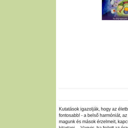
Kutatások igazolják, hogy az élet
fontosabb! - a belső harmóniát, a
magunk és mások érzelmeit, kapcsol
kitartani… Vagyis, ha fejlett az érz