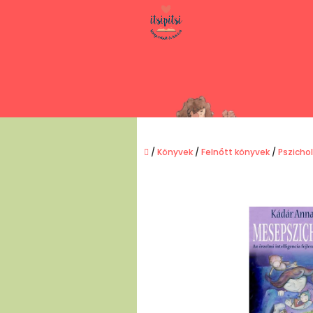
Ugrás
a
fő
tartalomhoz
Kezdőlap
/
Könyvek
/
Felnőtt könyvek
/
Pszicho