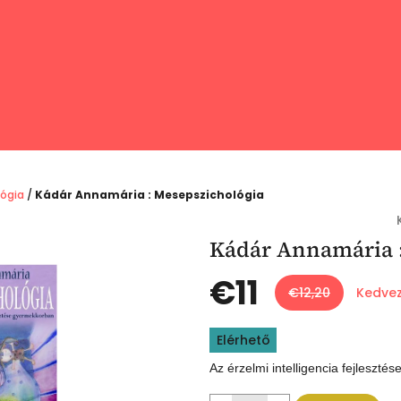
lógia
/
Kádár Annamária : Mesepszichológia
Kádár Annamária :
€11
€12,20
Kedve
Egységár:
Elérhető
Az érzelmi intelligencia fejleszt