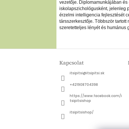
vezetője. Diplomamunkájában és do
iskolapszichológusként, jelenleg 
érzelmi intelligencia fejlesztését
társszerkesztője. Többször tartot
szeretetteljes lényét és humánus 
L
á
Kapcsolat
b
l
itsipitsi
@
itsipitsi.sk
é
c
+421908704398
https://www.facebook.com/i
tsipitsishop
itsipitsishop/