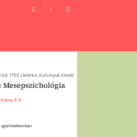
Kosár
Keresés
Bejelentkezés
Kód:
1702
|
Márka:
Kulcslyuk Kiadó
 Mesepszichológia
zmény 9 %
ése gyermekkorban