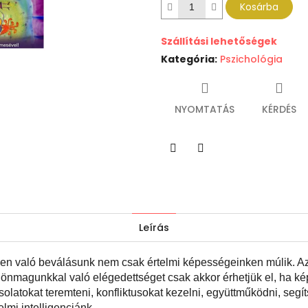
Kosárba
Szállítási lehetőségek
Kategória
:
Pszichológia
NYOMTATÁS
KÉRDÉS
Twitter
Facebook
Leírás
ben való beválásunk nem csak értelmi képességeinken múlik. Az
z önmagunkkal való elégedettséget csak akkor érhetjük el, ha k
atokat teremteni, konfliktusokat kezelni, együttműködni, segíts
elmi intelligenciánk.