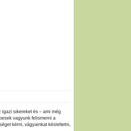
 igazi sikereket és – ami még
épesek vagyunk felismerni a
éget kérni, vágyainkat késleltetni,