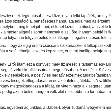
jlesztésének legfontosabb eszköze, olyan lelki táplálék, amely 
játos szituációja, bensőséges hangulata adja meg az érzelmi b
 amelyben meg lehet pihenni, el lehet lazulni, a rítust, amivel l
 a mesehallgatás során nemcsak a szülőre, hanem befelé is fig
a nap folyamán felgyűlt belső feszültségei, negatív érzései, féle
arra, hogy az égig érő fa csúcsára kis kanászként felkapaszko
ája a saját elméje lesz, és képzelete, érzelmi intelligenciája se
? Erről írtam ezt a könyvet, mely tíz mesét is tartalmaz egy Lil
ó segít érzelmi konfliktusainak megoldásában. A mesék 4-9 éve
ok elviselésében, a pozitív és negatív érzelmek tudatosításába
a veszteségek elfogadásában és az önfeledt játékban. A szülők
szorkány megcsiklandozza a lábát, én vittem haza a kisegeret, ut
 pedig az én belső hangom volt, akit most ebben a formában 
us, egyetemi adjunktus, a Babes-Bolyai Tudományegyetem mar