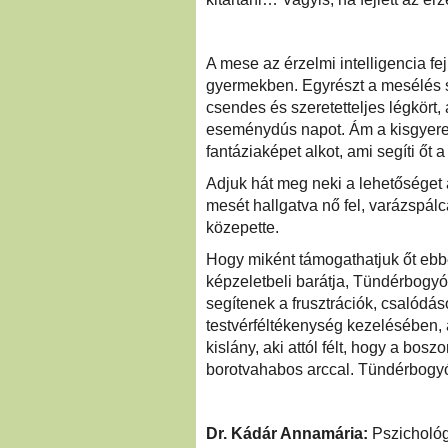
A mese az érzelmi intelligencia fe
gyermekben. Egyrészt a mesélés sa
csendes és szeretetteljes légkört,
eseménydús napot. Ám a kisgyerek
fantáziaképet alkot, ami segíti őt 
Adjuk hát meg neki a lehetőséget 
mesét hallgatva nő fel, varázspálc
közepette.
Hogy miként támogathatjuk őt ebben
képzeletbeli barátja, Tündérbogy
segítenek a frusztrációk, csalódás
testvérféltékenység kezelésében, 
kislány, aki attól félt, hogy a bo
borotvahabos arccal. Tündérbogyó
Dr. Kádár Annamária:
Pszichológ