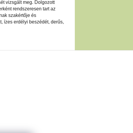
ét vizsgált meg. Dolgozott
erként rendszeresen tart az
ának szakértője és
 ízes erdélyi beszédét, derűs,