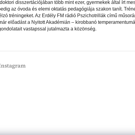
ktori disszertációjában több mint ezer, gyermekek által írt mes
pedig az óvoda és elemi oktatás pedagógiája szakon tanít. Trén
 célzó tréningeket. Az Erdély FM rádió Pszichotrillák című műsor
t már előadást a Nyitott Akadémián – kirobbanó temperamentumát,
gondolatait vastapssal jutalmazta a közönség.
Instagram