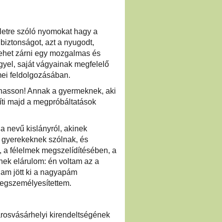
életre szóló nyomokat hagy a
iztonságot, azt a nyugodt,
e lehet zárni egy mozgalmas és
yel, saját vágyainak megfelelő
lmei feldolgozásában.
dhasson! Annak a gyermeknek, aki
gíti majd a megpróbáltatások
la nevű kislányról, akinek
s gyerekeknek szólnak, és
n, a félelmek megszelídítésében, a
nek elárulom: én voltam az a
ánam jött ki a nagyapám
megszemélyesítettem.
osvásárhelyi kirendeltségének