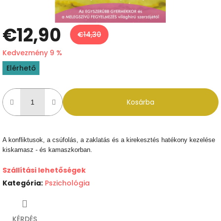
€12,90
€14,30
Kedvezmény 9 %
Egységár:
Elérhető
Kosárba
A konfliktusok, a csúfolás, a zaklatás és a kirekesztés hatékony kezelése
kiskamasz - és kamaszkorban.
Szállítási lehetőségek
Kategória
:
Pszichológia
KÉRDÉS