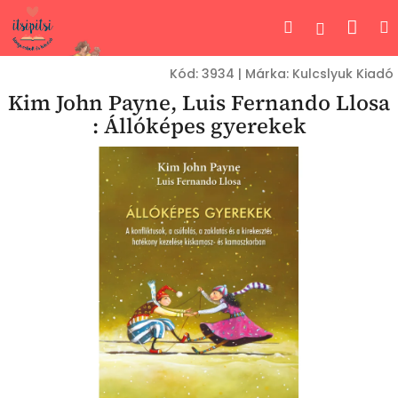
Ugrás
Kos
Keresés
Bejelent
a
fő
tartalomhoz
Kód:
3934
|
Márka:
Kulcslyuk Kiadó
Kim John Payne, Luis Fernando Llosa
: Állóképes gyerekek