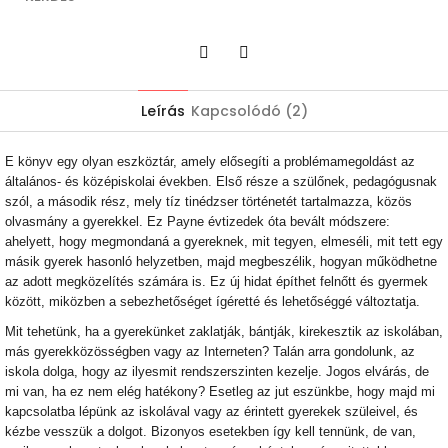
Twitter
Facebook
Leírás
Kapcsolódó (2)
E könyv egy olyan eszköztár, amely elősegíti a problémamegoldást az
általános- és középiskolai években. Első része a szülőnek, pedagógusnak
szól, a második rész, mely tíz tinédzser történetét tartalmazza, közös
olvasmány a gyerekkel. Ez Payne évtizedek óta bevált módszere:
ahelyett, hogy megmondaná a gyereknek, mit tegyen, elmeséli, mit tett egy
másik gyerek hasonló helyzetben, majd megbeszélik, hogyan működhetne
az adott megközelítés számára is. Ez új hidat építhet felnőtt és gyermek
között, miközben a sebezhetőséget ígéretté és lehetőséggé változtatja.
Mit tehetünk, ha a gyerekünket zaklatják, bántják, kirekesztik az iskolában,
más gyerekközösségben vagy az Interneten? Talán arra gondolunk, az
iskola dolga, hogy az ilyesmit rendszerszinten kezelje. Jogos elvárás, de
mi van, ha ez nem elég hatékony? Esetleg az jut eszünkbe, hogy majd mi
kapcsolatba lépünk az iskolával vagy az érintett gyerekek szüleivel, és
kézbe vesszük a dolgot. Bizonyos esetekben így kell tennünk, de van,