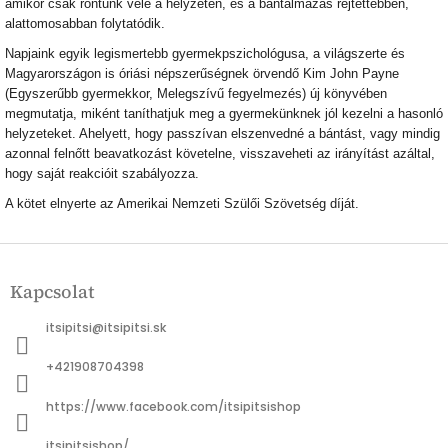
amikor csak rontunk vele a helyzeten, és a bántalmazás rejtettebben,
alattomosabban folytatódik.
Napjaink egyik legismertebb gyermekpszichológusa, a világszerte és
Magyarországon is óriási népszerűségnek örvendő Kim John Payne
(Egyszerűbb gyermekkor, Melegszívű fegyelmezés) új könyvében
megmutatja, miként taníthatjuk meg a gyermekünknek jól kezelni a hasonló
helyzeteket. Ahelyett, hogy passzívan elszenvedné a bántást, vagy mindig
azonnal felnőtt beavatkozást követelne, visszaveheti az irányítást azáltal,
hogy saját reakcióit szabályozza.
A kötet elnyerte az Amerikai Nemzeti Szülői Szövetség díját.
L
á
Kapcsolat
b
l
itsipitsi
@
itsipitsi.sk
é
c
+421908704398
https://www.facebook.com/itsipitsishop
itsipitsishop/