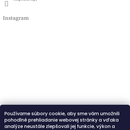
Instagram
Používame súbory cookie, aby sme vám umožnili
Kövessen minket az Instagramon
pohodlné prehliadanie webovej stránky a vďaka
analýze neustále zlepšovali jej funkcie, výkon a