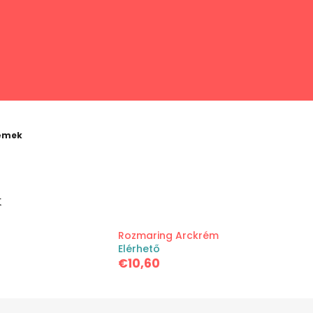
émek
k
Rozmaring Arckrém
Elérhető
€10,60