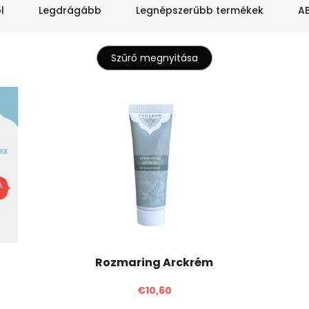
l
Legdrágább
Legnépszerűbb termékek
AB
Szűrő megnyitása
Rozmaring Arckrém
€10,60