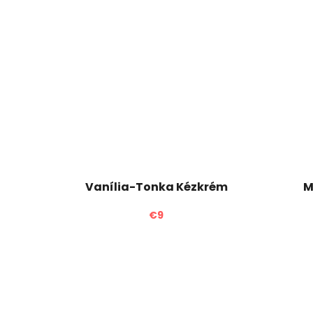
Vanília-Tonka Kézkrém
M
€9