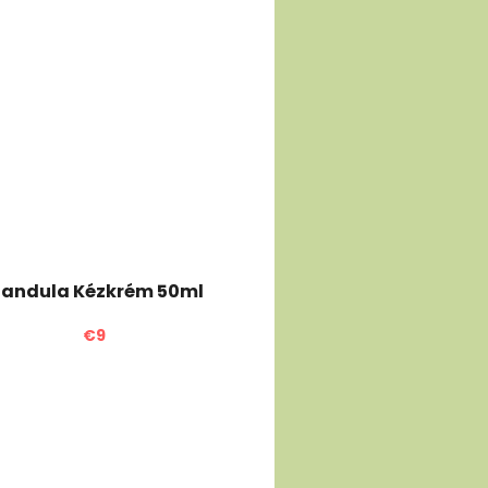
andula Kézkrém 50ml
€9