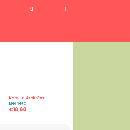
Kosár
Keresés
Bejelentkezés
Kamilla Arckrém
Elérhető
€10,60