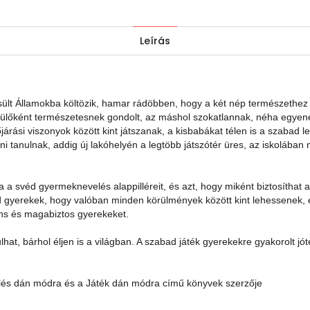
Leírás
lt Államokba költözik, hamar rádöbben, hogy a két nép természethez 
ülőként természetesnek gondolt, az máshol szokatlannak, néha egyene
rási viszonyok között kint játszanak, a kisbabákat télen is a szabad le
 tanulnak, addig új lakóhelyén a legtöbb játszótér üres, az iskolában 
 svéd gyermeknevelés alappilléreit, és azt, hogy miként biztosíthat 
d gyerekek, hogy valóban minden körülmények között kint lehessenek,
ens és magabiztos gyerekeket.
lhat, bárhol éljen is a világban. A szabad játék gyerekekre gyakorolt j
elés dán módra és a Játék dán módra című könyvek szerzője