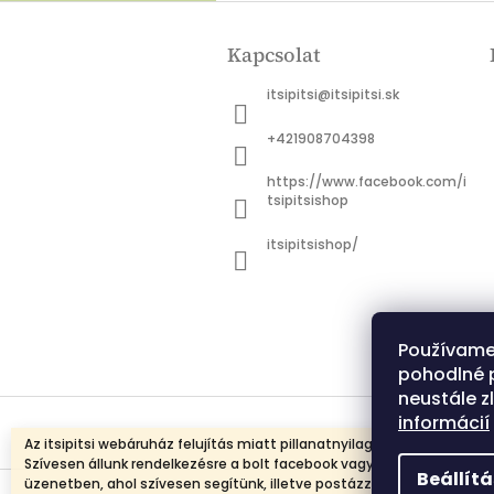
L
á
Kapcsolat
b
l
itsipitsi
@
itsipitsi.sk
é
c
+421908704398
https://www.facebook.com/i
tsipitsishop
itsipitsishop/
Používame
pohodlné 
neustále z
informácií
Az itsipitsi webáruház felujítás miatt pillanatnyilag nem üzemel.
Szívesen állunk rendelkezésre a bolt facebook vagy insta oldalán
Beállít
üzenetben, ahol szívesen segítünk, illetve postázzuk a kívánt