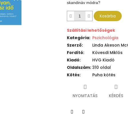
skandináv módra?
Kosárba
Szállítási lehetőségek
Kategória
:
Pszichológia
Szerző
:
Linda Akeson Mc
Fordító
:
Kövesdi Miklós
Kiadó
:
HVG Kiadó
Oldalszám
:
310 oldal
Kötés
:
Puha kötés
NYOMTATÁS
KÉRDÉS
Twitter
Facebook