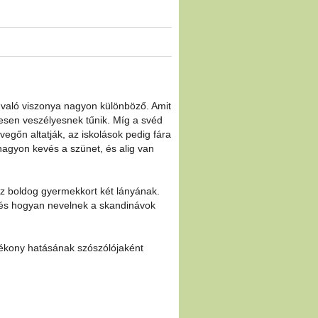
való viszonya nagyon különböző. Amit
sen veszélyesnek tűnik. Míg a svéd
vegőn altatják, az iskolások pedig fára
nagyon kevés a szünet, és alig van
az boldog gyermekkort két lányának.
 és hogyan nevelnek a skandinávok
ótékony hatásának szószólójaként