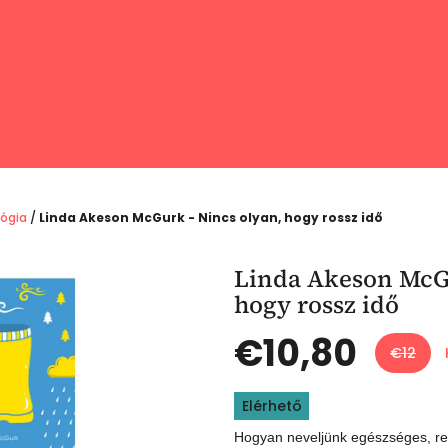
lógia
/
Linda Akeson McGurk - Nincs olyan, hogy rossz idő
Linda Akeson McGu
hogy rossz idő
€10,80
€12
Egységár:
Elérhető
Hogyan neveljünk egészséges, re