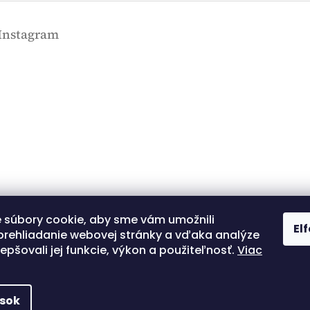
Instagram
 súbory cookie, aby sme vám umožnili
Kövessen minket az
El
Instagramon
prehliadanie webovej stránky a vďaka analýze
lepšovali jej funkcie, výkon a použiteľnosť.
Viac
Shoptet.sk
MôjPrvýEshop.sk
ások