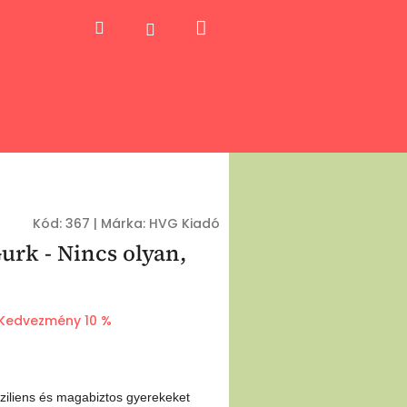
Kosár
Keresés
Bejelentkezés
Kód:
367
|
Márka:
HVG Kiadó
rk - Nincs olyan,
Kedvezmény 10 %
ziliens és magabiztos gyerekeket