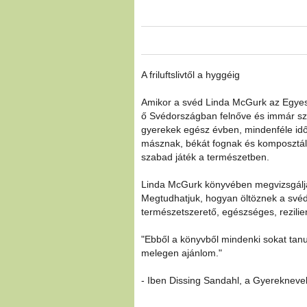
A friluftslivtől a hyggéig
Amikor a svéd Linda McGurk az Egyesü
ő Svédországban felnőve és immár sz
gyerekek egész évben, mindenféle időjá
másznak, békát fognak és komposztálni
szabad játék a természetben.
Linda McGurk könyvében megvizsgálja a
Megtudhatjuk, hogyan öltöznek a své
természetszerető, egészséges, rezili
"Ebből a könyvből mindenki sokat tanu
melegen ajánlom."
- Iben Dissing Sandahl, a Gyereknev