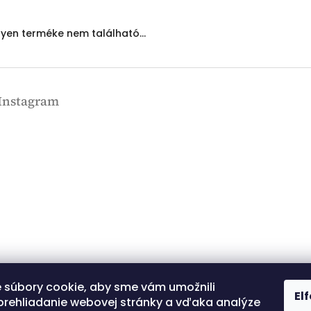
en terméke nem található...
Instagram
 súbory cookie, aby sme vám umožnili
Kövessen minket az
El
Instagramon
prehliadanie webovej stránky a vďaka analýze