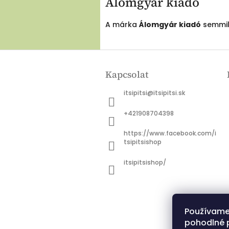
Álomgyár kiadó
A márka
Álomgyár kiadó
semmily
L
á
Kapcsolat
b
l
itsipitsi
@
itsipitsi.sk
é
c
+421908704398
https://www.facebook.com/i
tsipitsishop
itsipitsishop/
Používame
pohodlné 