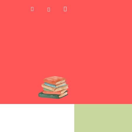
Kosár
Keresés
Bejelentkezés