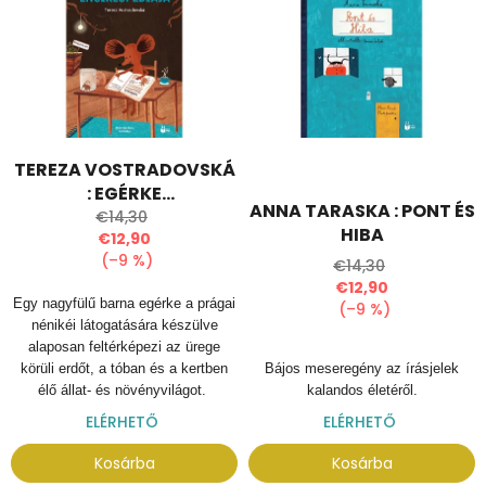
r
r
m
e
é
n
k
d
e
e
k
z
l
é
TEREZA VOSTRADOVSKÁ
i
s
: EGÉRKE
s
e
ANNA TARASKA : PONT ÉS
ENCIKLOPÉDIÁJA
€14,30
t
HIBA
€12,90
á
(–9 %)
€14,30
j
€12,90
a
Egy nagyfülű barna egérke a prágai
(–9 %)
nénikéi látogatására készülve
alaposan feltérképezi az ürege
körüli erdőt, a tóban és a kertben
Bájos meseregény az írásjelek
élő állat- és növényvilágot.
kalandos életéről.
ELÉRHETŐ
ELÉRHETŐ
Kosárba
Kosárba