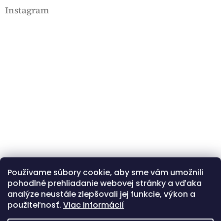
e
Instagram
m
e
i
Používame súbory cookie, aby sme vám umožnili
Kövessen minket az Instagramon
pohodlné prehliadanie webovej stránky a vďaka
analýze neustále zlepšovali jej funkcie, výkon a
použiteľnosť.
Viac informácií