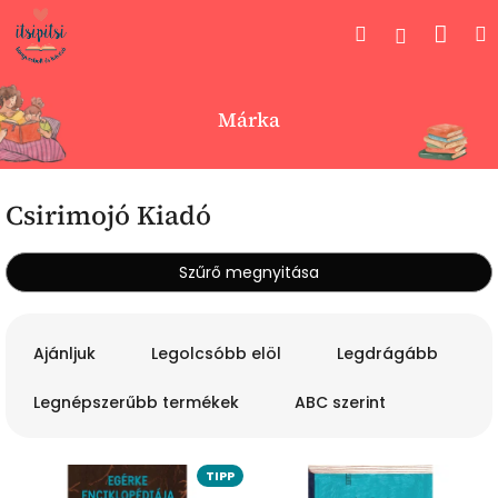
Ugrás
Kos
Keresés
Bejelent
a
fő
tartalomhoz
Márka
Csirimojó Kiadó
Szűrő megnyitása
T
e
Ajánljuk
Legolcsóbb elöl
Legdrágább
r
m
Legnépszerűbb termékek
ABC szerint
é
k
T
e
TIPP
e
k