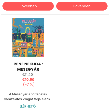
Bővebben
Bővebben
RENÉ NEKUDA :
MESEGYÁR
€11,40
€10,50
(–7 %)
A Mesegyár a történetek
varázslatos világát tárja elénk.
ELÉRHETŐ