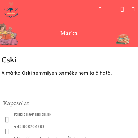
Ugrás
Kos
Keresés
Bejelent
a
fő
tartalomhoz
Márka
Cski
A márka
Cski
semmilyen terméke nem található...
L
á
Kapcsolat
b
l
itsipitsi
@
itsipitsi.sk
é
c
+421908704398