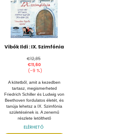
r
r
m
e
é
n
k
d
e
e
k
z
l
é
Vibók Ildi : IX. Szimfónia
i
s
s
e
€12,85
t
€11,60
á
(–9 %)
j
A kötetből, amit a kezedben
a
tartasz, megismerheted
Friedrich Schiller és Ludwig von
Beethoven fordulatos életét, és
tanúja lehetsz a IX. Szimfónia
születésének is. A zenemű
részlete letölthető
ELÉRHETŐ