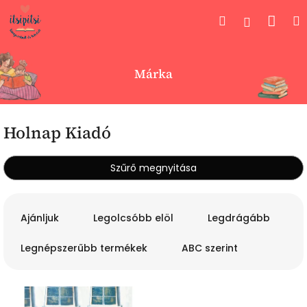
Ugrás
Kos
Keresés
Bejelent
a
fő
tartalomhoz
Márka
Holnap Kiadó
Szűrő megnyitása
T
e
Ajánljuk
Legolcsóbb elöl
Legdrágább
r
m
Legnépszerűbb termékek
ABC szerint
é
k
T
e
e
k