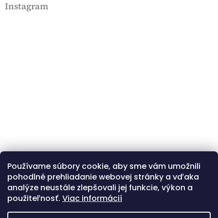
Instagram
m
e
i
Používame súbory cookie, aby sme vám umožnili
Kövessen minket az Instagramon
pohodlné prehliadanie webovej stránky a vďaka
analýze neustále zlepšovali jej funkcie, výkon a
použiteľnosť.
Viac informácií