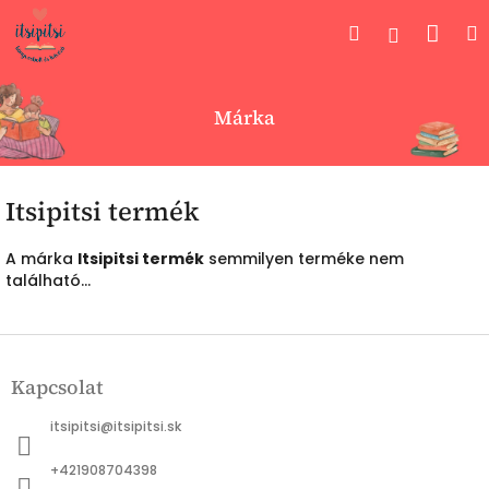
Ugrás
Kos
Keresés
Bejelent
a
fő
tartalomhoz
Márka
Itsipitsi termék
A márka
Itsipitsi termék
semmilyen terméke nem
található...
L
á
Kapcsolat
b
l
itsipitsi
@
itsipitsi.sk
é
c
+421908704398