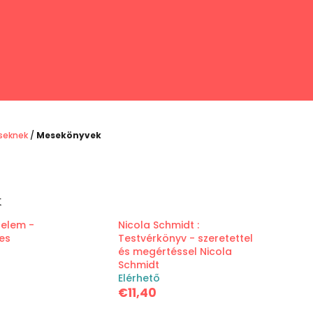
seknek
/
Mesekönyvek
k
nelem -
Nicola Schmidt :
es
Testvérkönyv - szeretettel
és megértéssel Nicola
Schmidt
Elérhető
€11,40