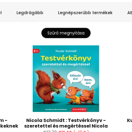
l
Legdrágább
Legnépszerűbb termékek
AB
Szűrő megnyitása
m -
Nicola Schmidt : Testvérkönyv -
K
ekeknek
szeretettel és megértéssel Nicola
Schmidt