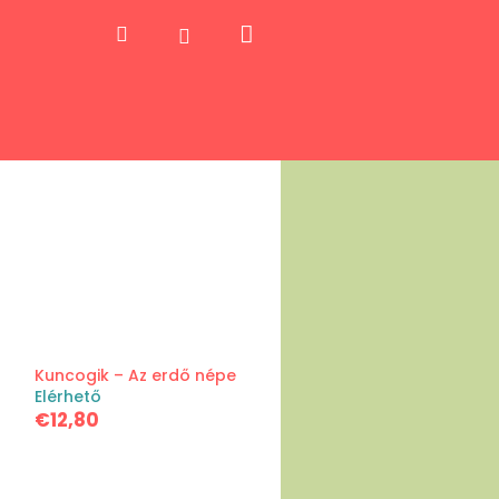
Kosár
Keresés
Bejelentkezés
Kuncogik – Az erdő népe
Elérhető
€12,80