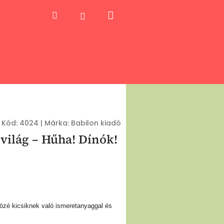
Kosár
Keresés
Bejelentkezés
Kód:
4024
|
Márka:
Babilon kiadó
világ – Hűha! Dínók!
özé kicsiknek való ismeretanyaggal és