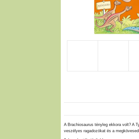
A Brachiosaurus tényleg ekkora volt? A Ty
veszélyes ragadozókat és a megkövesedet