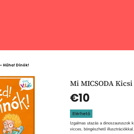
– Hűha! Dínók!
Mi MICSODA Kicsi 
€10
Egységár:
Elérhető
Izgalmas utazás a dinoszauruszok k
vicces, böngészhető illusztrációkkal.