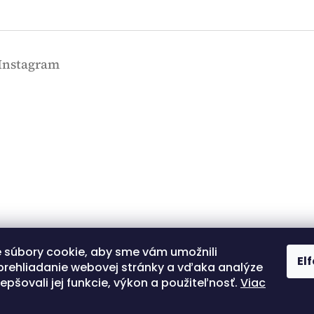
Instagram
 súbory cookie, aby sme vám umožnili
Kövessen minket az
El
Instagramon
prehliadanie webovej stránky a vďaka analýze
lepšovali jej funkcie, výkon a použiteľnosť.
Viac
Shoptet.sk
MôjPrvýEshop.sk