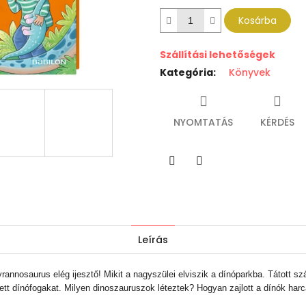
Kosárba
Szállítási lehetőségek
Kategória
:
Könyvek
NYOMTATÁS
KÉRDÉS
Twitter
Facebook
Leírás
rannosaurus elég ijesztő! Mikit a nagyszülei elviszik a dínóparkba. Tátott sz
t dínófogakat. Milyen dinoszauruszok léteztek? Hogyan zajlott a dínók har