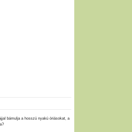
ájjal bámulja a hosszú nyakú óriásokat, a
ca?