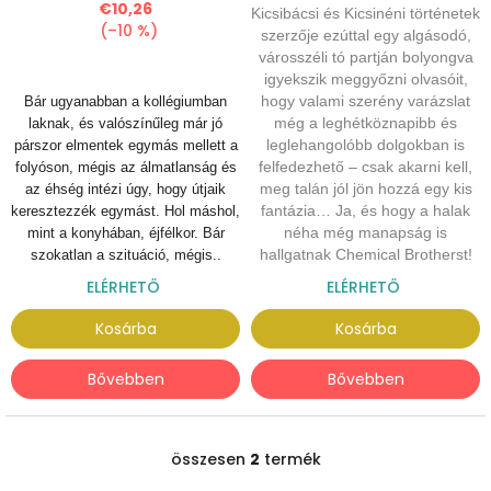
€10,26
Kicsibácsi és Kicsinéni történetek
(–10 %)
szerzője ezúttal egy algásodó,
városszéli tó partján bolyongva
igyekszik meggyőzni olvasóit,
hogy valami szerény varázslat
Bár ugyanabban a kollégiumban
még a leghétköznapibb és
laknak, és valószínűleg már jó
leglehangolóbb dolgokban is
párszor elmentek egymás mellett a
felfedezhető – csak akarni kell,
folyóson, mégis az álmatlanság és
meg talán jól jön hozzá egy kis
az éhség intézi úgy, hogy útjaik
fantázia… Ja, és hogy a halak
keresztezzék egymást. Hol máshol,
néha még manapság is
mint a konyhában, éjfélkor. Bár
hallgatnak Chemical Brotherst!
szokatlan a szituáció, mégis..
ELÉRHETŐ
ELÉRHETŐ
Kosárba
Kosárba
Bővebben
Bővebben
összesen
2
termék
L
i