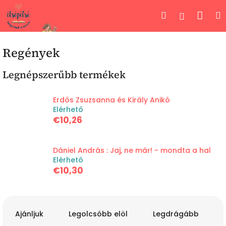
Ugrás
Kos
Keresés
Bejelent
a
fő
tartalomhoz
Regények
Legnépszerűbb termékek
Erdős Zsuzsanna és Király Anikó
Elérhető
€10,26
Dániel András : Jaj, ne már! - mondta a hal
Elérhető
€10,30
T
e
Ajánljuk
Legolcsóbb elöl
Legdrágább
r