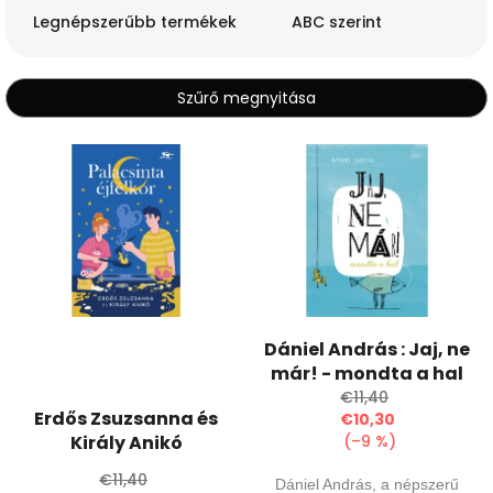
m
Legnépszerűbb termékek
ABC szerint
é
k
e
Szűrő megnyitása
k
r
T
e
e
n
r
d
m
e
é
z
k
é
e
s
k
e
l
Dániel András : Jaj, ne
i
már! - mondta a hal
s
€11,40
t
Erdős Zsuzsanna és
€10,30
á
Király Anikó
(–9 %)
j
€11,40
a
Dániel András, a népszerű