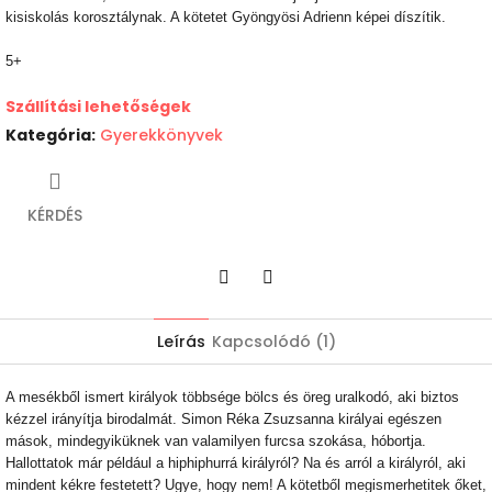
kisiskolás korosztálynak. A kötetet Gyöngyösi Adrienn képei díszítik.
5+
Szállítási lehetőségek
Kategória
:
Gyerekkönyvek
KÉRDÉS
Twitter
Facebook
Leírás
Kapcsolódó (1)
A mesékből ismert királyok többsége bölcs és öreg uralkodó, aki biztos
kézzel irányítja birodalmát. Simon Réka Zsuzsanna királyai egészen
mások, mindegyiküknek van valamilyen furcsa szokása, hóbortja.
Hallottatok már például a hiphiphurrá királyról? Na és arról a királyról, aki
mindent kékre festetett? Ugye, hogy nem! A kötetből megismerhetitek őket,