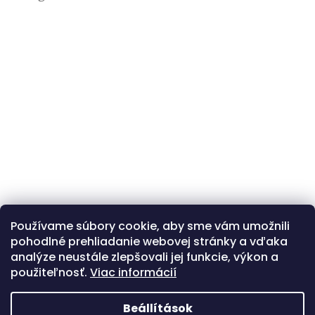
Používame súbory cookie, aby sme vám umožnili
Kövessen minket az Instagramon
pohodlné prehliadanie webovej stránky a vďaka
analýze neustále zlepšovali jej funkcie, výkon a
použiteľnosť.
Viac informácií
Beállítások
Shoptet.sk
MôjPrvýEshop.sk