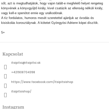
sőt, azt is megtudhatjátok, hogy vajon talált-e megfelelő helyet rengeteg
könyvének a könyvgyűjtő király, kivel csatázik az ellenség nélküli király,
vagy kell-e spenótot ennie egy uralkodónak.
A tíz fordulatos, humoros mesét szeretettel ajánljuk az óvodás és
kisiskolás korosztálynak. A kötetet Gyöngyösi Adrienn képei díszítik.
5+
L
á
Kapcsolat
b
l
itsipitsi
@
itsipitsi.sk
é
c
+421908704398
https://www.facebook.com/itsipitsishop
itsipitsishop/
Instagram