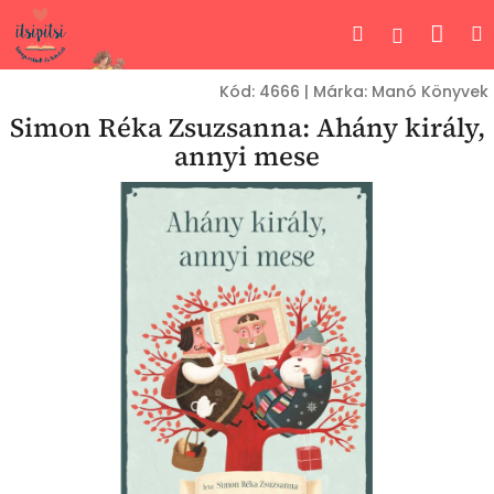
Ugrás
Kos
Keresés
Bejelent
a
fő
tartalomhoz
Kód:
4666
|
Márka:
Manó Könyvek
Simon Réka Zsuzsanna: Ahány király,
annyi mese