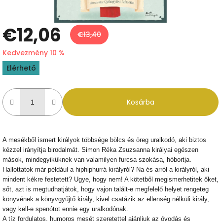
€12,06
€13,40
Kedvezmény 10 %
Egységár:
Elérhető
Kosárba
A mesékből ismert királyok többsége bölcs és öreg uralkodó, aki biztos
kézzel irányítja birodalmát. Simon Réka Zsuzsanna királyai egészen
mások, mindegyiküknek van valamilyen furcsa szokása, hóbortja.
Hallottatok már például a hiphiphurrá királyról? Na és arról a királyról, aki
mindent kékre festetett? Ugye, hogy nem! A kötetből megismerhetitek őket,
sőt, azt is megtudhatjátok, hogy vajon talált-e megfelelő helyet rengeteg
könyvének a könyvgyűjtő király, kivel csatázik az ellenség nélküli király,
vagy kell-e spenótot ennie egy uralkodónak.
A tíz fordulatos, humoros mesét szeretettel ajánljuk az óvodás és