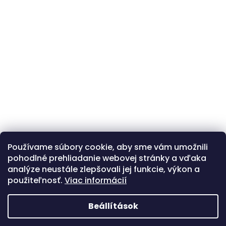
Používame súbory cookie, aby sme vám umožnili
Kövessen minket az Instagramon
pohodlné prehliadanie webovej stránky a vďaka
analýze neustále zlepšovali jej funkcie, výkon a
použiteľnosť.
Viac informácií
Beállítások
Shoptet.sk
MôjPrvýEshop.sk
Az itsipitsi webáruház felujítás miatt pillanatnyilag nem
üzemel. Szívesen állunk rendelkezésre a bolt facebook vagy