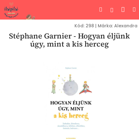
Ugrás
Kos
Keresés
Bejelent
a
fő
tartalomhoz
Kód:
298
|
Márka:
Alexandra
Stéphane Garnier - Hogyan éljünk
úgy, mint a kis herceg