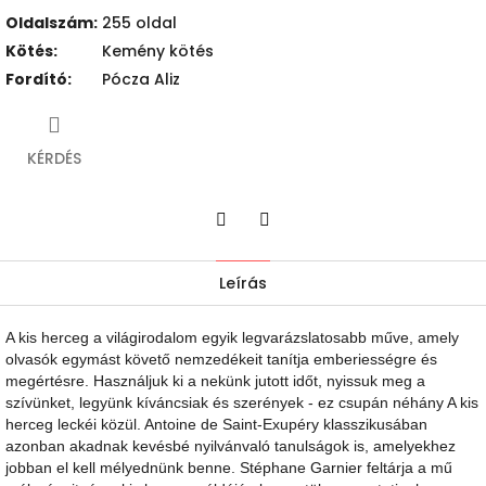
Oldalszám
:
255 oldal
Kötés
:
Kemény kötés
Fordító
:
Pócza Aliz
KÉRDÉS
Twitter
Facebook
Leírás
A kis herceg a világirodalom egyik legvarázslatosabb műve, amely
olvasók egymást követő nemzedékeit tanítja emberiességre és
megértésre. Használjuk ki a nekünk jutott időt, nyissuk meg a
szívünket, legyünk kíváncsiak és szerények - ez csupán néhány A kis
herceg leckéi közül. Antoine de Saint-Exupéry klasszikusában
azonban akadnak kevésbé nyilvánvaló tanulságok is, amelyekhez
jobban el kell mélyednünk benne. Stéphane Garnier feltárja a mű