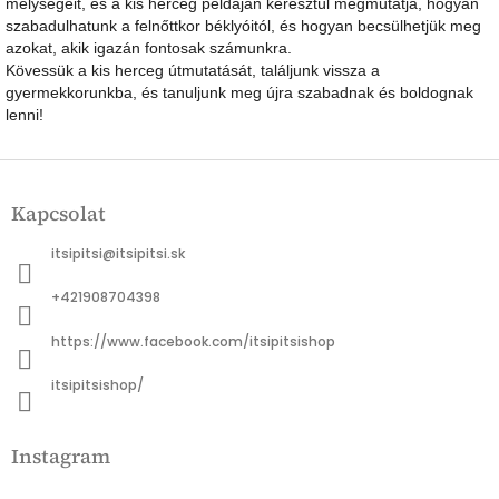
mélységeit, és a kis herceg példáján keresztül megmutatja, hogyan
szabadulhatunk a felnőttkor béklyóitól, és hogyan becsülhetjük meg
azokat, akik igazán fontosak számunkra.
Kövessük a kis herceg útmutatását, találjunk vissza a
gyermekkorunkba, és tanuljunk meg újra szabadnak és boldognak
lenni!
L
á
Kapcsolat
b
l
itsipitsi
@
itsipitsi.sk
é
c
+421908704398
https://www.facebook.com/itsipitsishop
itsipitsishop/
Instagram