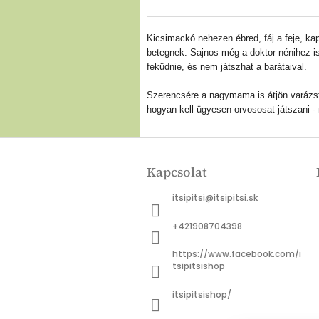
Kicsimackó nehezen ébred, fáj a feje, ka
betegnek. Sajnos még a doktor nénihez is
feküdnie, és nem játszhat a barátaival.
Szerencsére a nagymama is átjön varázsf
hogyan kell ügyesen orvososat játszani 
L
á
Kapcsolat
b
l
itsipitsi
@
itsipitsi.sk
é
c
+421908704398
https://www.facebook.com/i
tsipitsishop
itsipitsishop/