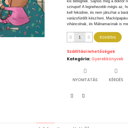
kis betegnek. Sajnos még a doktor né
szirupot! A legnehezebb mégis az, 
kell feküdnie, és nem játszhat a bar
varázsfürdőt készíteni, Mackópapáv
viháncolnak, és Málnamacinak is meg
Kosárba
Szállítási lehetőségek
Kategória
:
Gyerekkönyvek
NYOMTATÁS
KÉRDÉS
Twitter
Facebook