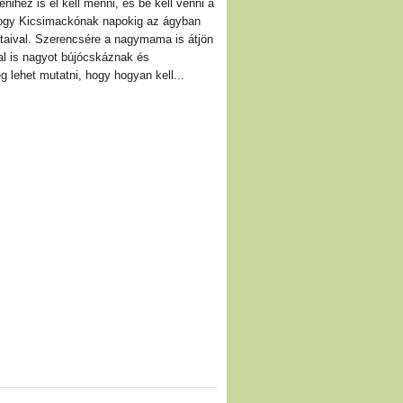
nihez is el kell menni, és be kell venni a
hogy Kicsimackónak napokig az ágyban
átaival. Szerencsére a nagymama is átjön
al is nagyot bújócskáznak és
 lehet mutatni, hogy hogyan kell...