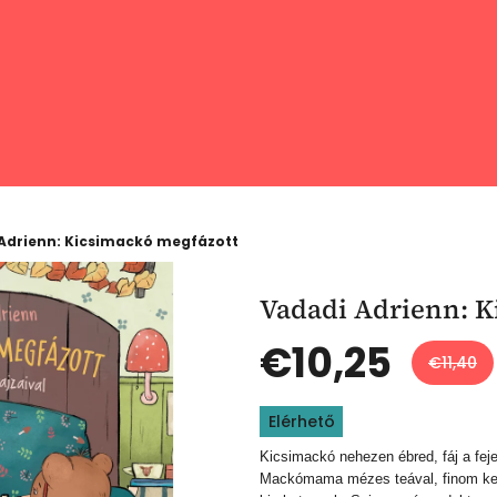
Adrienn: Kicsimackó megfázott
Vadadi Adrienn: K
€10,25
€11,40
Egységár:
Elérhető
Kicsimackó nehezen ébred, fáj a feje,
Mackómama mézes teával, finom kek