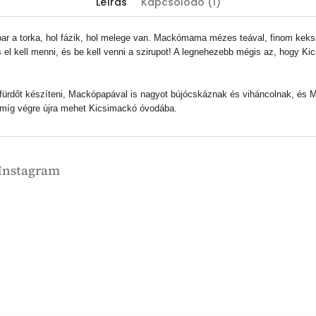
Leírás
Kapcsolódó (1)
par a torka, hol fázik, hol melege van. Mackómama mézes teával, finom keks
 el kell menni, és be kell venni a szirupot! A legnehezebb mégis az, hogy K
ürdőt készíteni, Mackópapával is nagyot bújócskáznak és viháncolnak, és M
- míg végre újra mehet Kicsimackó óvodába.
Instagram