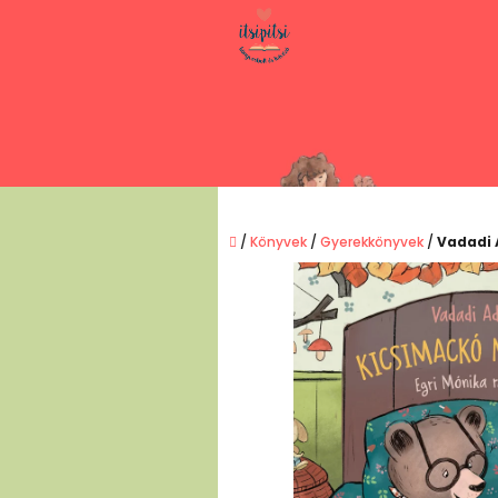
Ugrás
a
fő
tartalomhoz
Kezdőlap
/
Könyvek
/
Gyerekkönyvek
/
Vadadi 