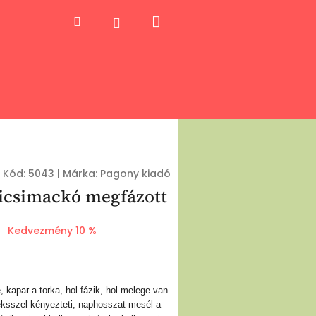
Kosár
Keresés
Bejelentkezés
Kód:
5043
|
Márka:
Pagony kiadó
icsimackó megfázott
Kedvezmény 10 %
 kapar a torka, hol fázik, hol melege van.
sszel kényezteti, naphosszat mesél a