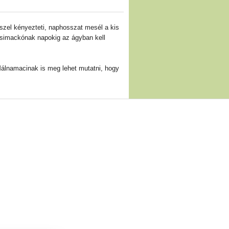
szel kényezteti, naphosszat mesél a kis
icsimackónak napokig az ágyban kell
álnamacinak is meg lehet mutatni, hogy