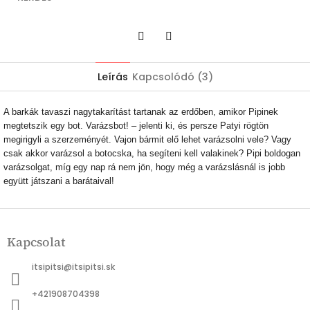
Twitter
Facebook
Leírás
Kapcsolódó (3)
A barkák tavaszi nagytakarítást tartanak az erdőben, amikor Pipinek
megtetszik egy bot. Varázsbot! – jelenti ki, és persze Patyi rögtön
megirigyli a szerzeményét. Vajon bármit elő lehet varázsolni vele? Vagy
csak akkor varázsol a botocska, ha segíteni kell valakinek? Pipi boldogan
varázsolgat, míg egy nap rá nem jön, hogy még a varázslásnál is jobb
együtt játszani a barátaival!
L
á
Kapcsolat
b
l
itsipitsi
@
itsipitsi.sk
é
c
+421908704398