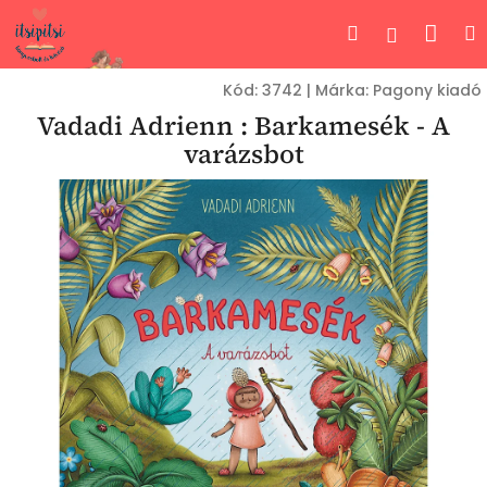
Ugrás
Kos
Keresés
Bejelent
a
fő
tartalomhoz
Kód:
3742
|
Márka:
Pagony kiadó
Vadadi Adrienn : Barkamesék - A
varázsbot