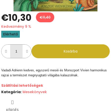
€10,30
€11,40
Kedvezmény 9 %
Egységár:
Elérhető
Kosárba
Vadadi Adrienn kedves, egyszerű meséi és Monszport Vivien harmonikus
rajzai a természet megnyugtató világába kalauzolnak.
Szállítási lehetőségek
Kategória
:
Mesekönyvek
KÉRDÉS