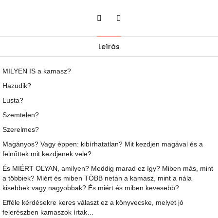
Twitter
Facebook
Leírás
MILYEN IS a kamasz?
Hazudik?
Lusta?
Szemtelen?
Szerelmes?
Magányos? Vagy éppen: kibírhatatlan? Mit kezdjen magával és a
felnőttek mit kezdjenek vele?
És MIÉRT OLYAN, amilyen? Meddig marad ez így? Miben más, mint
a többiek? Miért és miben TÖBB netán a kamasz, mint a nála
kisebbek vagy nagyobbak? És miért és miben kevesebb?
Efféle kérdésekre keres választ ez a könyvecske, melyet jó
felerészben kamaszok írtak…