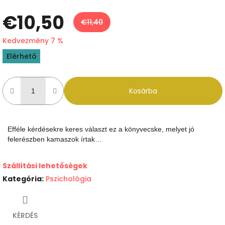
€10,50
€11,40
Kedvezmény 7 %
Egységár:
Elérhető
Kosárba
Efféle kérdésekre keres választ ez a könyvecske, melyet jó
felerészben kamaszok írtak…
Szállítási lehetőségek
Kategória
:
Pszichológia
KÉRDÉS