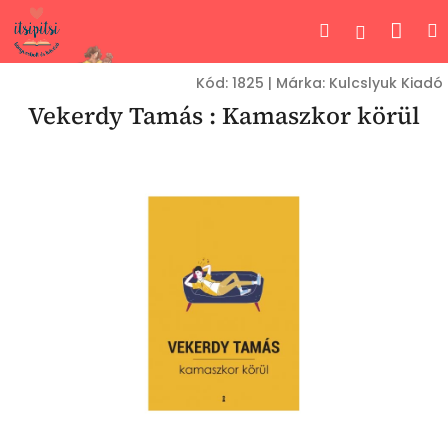
Ugrás
Kos
Keresés
Bejelent
a
fő
tartalomhoz
Kód:
1825
|
Márka:
Kulcslyuk Kiadó
Vekerdy Tamás : Kamaszkor körül