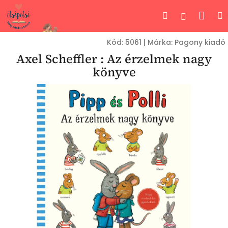
Ugrás
Kos
Keresés
Bejelent
a
fő
tartalomhoz
Kód:
5061
|
Márka:
Pagony kiadó
Axel Scheffler : Az érzelmek nagy
könyve