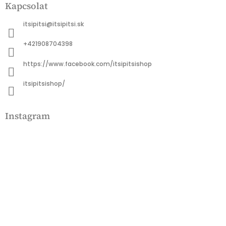
Kapcsolat
b
l
itsipitsi
@
itsipitsi.sk
é
c
+421908704398
https://www.facebook.com/itsipitsishop
itsipitsishop/
Instagram