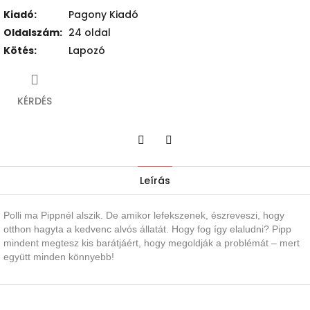
Kiadó
:
Pagony Kiadó
Oldalszám
:
24 oldal
Kötés
:
Lapozó
KÉRDÉS
Twitter
Facebook
Leírás
Polli ma Pippnél alszik. De amikor lefekszenek, észreveszi, hogy
otthon hagyta a kedvenc alvós állatát. Hogy fog így elaludni? Pipp
mindent megtesz kis barátjáért, hogy megoldják a problémát – mert
együtt minden könnyebb!
L
á