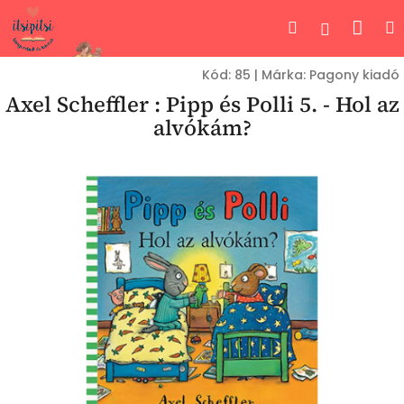
Ugrás
Kos
Keresés
Bejelent
a
fő
tartalomhoz
Kód:
85
|
Márka:
Pagony kiadó
Axel Scheffler : Pipp és Polli 5. - Hol az
alvókám?