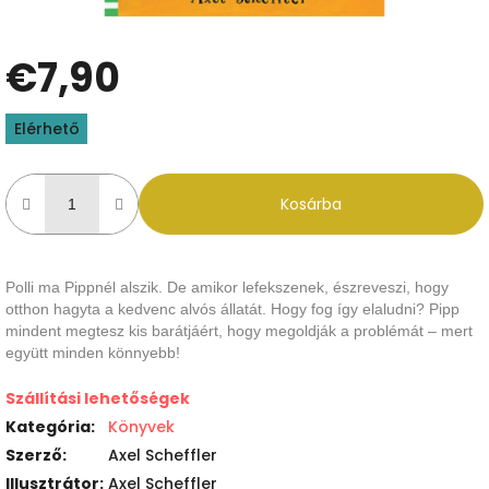
€7,90
Egységár:
Elérhető
Kosárba
Polli ma Pippnél alszik. De amikor lefekszenek, észreveszi, hogy
otthon hagyta a kedvenc alvós állatát. Hogy fog így elaludni? Pipp
mindent megtesz kis barátjáért, hogy megoldják a problémát – mert
együtt minden könnyebb!
Szállítási lehetőségek
Kategória
:
Könyvek
Szerző
:
Axel Scheffler
Illusztrátor
:
Axel Scheffler