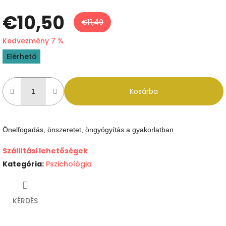
€10,50
€11,40
Kedvezmény 7 %
Egységár:
Elérhető
Kosárba
Önelfogadás, önszeretet, öngyógyítás a gyakorlatban
Szállítási lehetőségek
Kategória
:
Pszichológia
KÉRDÉS