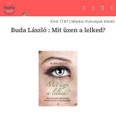
Ugrás
Kos
Keresés
Bejelent
a
fő
tartalomhoz
Kód:
1747
|
Márka:
Kulcslyuk Kiadó
Buda László : Mit üzen a lelked?