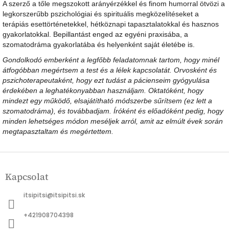
A szerző a tőle megszokott arányérzékkel és finom humorral ötvözi a
legkorszerűbb pszichológiai és spirituális megközelítéseket a
terápiás esettörténetekkel, hétköznapi tapasztalatokkal és hasznos
gyakorlatokkal. Bepillantást enged az egyéni praxisába, a
szomatodráma gyakorlatába és helyenként saját életébe is.
Gondolkodó emberként a legfőbb feladatomnak tartom, hogy minél
átfogóbban megértsem a test és a lélek kapcsolatát. Orvosként és
pszichoterapeutaként, hogy ezt tudást a pácienseim gyógyulása
érdekében a leghatékonyabban használjam. Oktatóként, hogy
mindezt egy működő, elsajátítható módszerbe sűrítsem (ez lett a
szomatodráma), és továbbadjam. Íróként és előadóként pedig, hogy
minden lehetséges módon meséljek arról, amit az elmúlt évek során
megtapasztaltam és megértettem.
L
á
Kapcsolat
b
l
itsipitsi
@
itsipitsi.sk
é
c
+421908704398