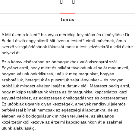
Twitter
Facebook
Leírás
A Mit üzen a lelked? bizonyos mértékig folytatása és elmélyítése Dr.
Buda László nagy sikerű Mit üzen a tested? című művének, ám a
szerző vizsgálódásának fókuszát most a testi jelzésekről a lelki életre
helyezi át.
Ez a könyv elsősorban az önmagunkhoz való viszonyról szól.
Egyrészt arról, hogy miért és miként távolodunk el saját magunktól,
hogyan válunk önkritikussá, utáljuk meg magunkat, hogyan
szabotáljuk, betegítjük és pusztítjuk saját lényünket – és hogyan
próbáljuk mindezt elrejteni saját tudatunk elől. Másrészt pedig arról,
hogy miképp találhatunk vissza az önmagunkkal kapcsolatos igazi
együttérzéshez, az egészséges önelfogadáshoz és önszeretethez.
Ez utóbbiak ugyanis olyan készségek, amelyek rendkívül jelentős
befolyással bírnak nemcsak az egészségi állapotunkra, de az
életben való boldogulásunk minden területére, az általános
közérzetünktől kezdve az érzelmi kapcsolatainkon át a szakmai
utunk alakulásáig.