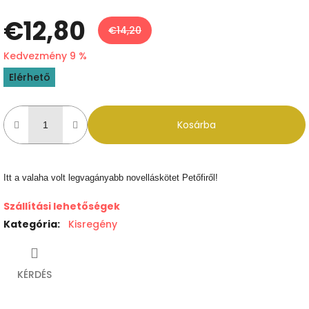
€12,80
€14,20
Kedvezmény 9 %
Egységár:
Elérhető
Kosárba
Itt a valaha volt legvagányabb novelláskötet Petőfiről!
Szállítási lehetőségek
Kategória
:
Kisregény
KÉRDÉS