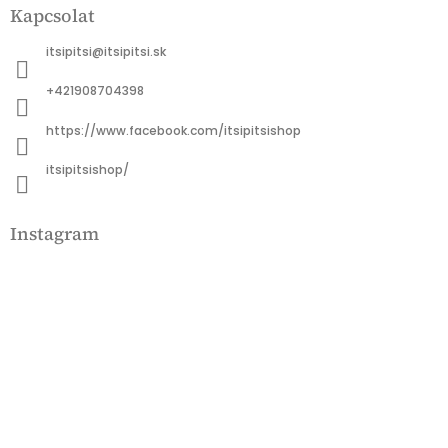
Kapcsolat
b
l
itsipitsi
@
itsipitsi.sk
é
c
+421908704398
https://www.facebook.com/itsipitsishop
itsipitsishop/
Instagram