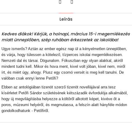
Twitter
Facebook
Leírás
Kedves diákok! Kérjük, a holnapi, március 15-i megemlékezés
miatt ünneplőben, szép ruhában érkezzetek az iskolába!
Ugye ismerős? Aztán az ember egész nap ül a kényelmetlen ünneplőben,
és várja, hogy túlessen a kötelező, tízperces iskolai megemlékezésen.
Nemzeti dal és társai. Dögunalom. Fókuszban egy olyan alakkal, akiről
mindent tudni kell. Mikor és hova ment, kivel volt jóban, kivel nem, miről
írt, és miért úgy, ahogy. Plusz egy csomó versét is meg kell tanulni. De
valóban csak ennyi lenne Petőfi?
Ebben az antológiában tizenöt szerző tizenöt novellájával arra tesz
kísérletet Petőfi Sándor születésének kétszázadik évfordulója alkalmából,
hogy új megvilágításba helyezze a költőről alkotott képet, kivéve őt a
poros, múzeumi helyéről, és megmutassa, a felszín alatt hányféle módon
gondolkodhatunk - Petőfiről.
L
á