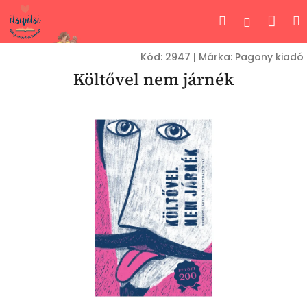
Ugrás
Kos
Keresés
Bejelent
a
fő
tartalomhoz
Kód:
2947
|
Márka:
Pagony kiadó
Költővel nem járnék