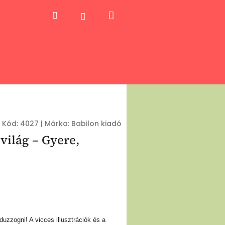
Kosár
Keresés
Bejelentkezés
Kód:
4027
|
Márka:
Babilon kiadó
világ – Gyere,
duzzogni! A vicces illusztrációk és a