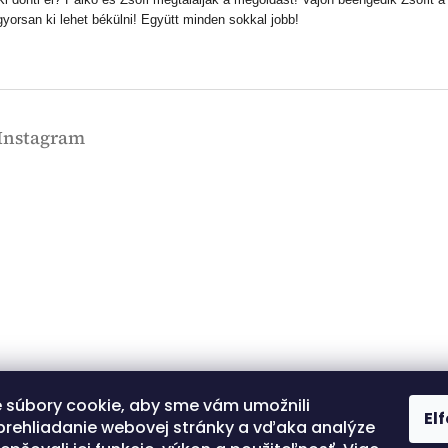
orsan ki lehet békülni! Együtt minden sokkal jobb!
Instagram
 súbory cookie, aby sme vám umožnili
Kövessen minket az
El
Instagramon
prehliadanie webovej stránky a vďaka analýze