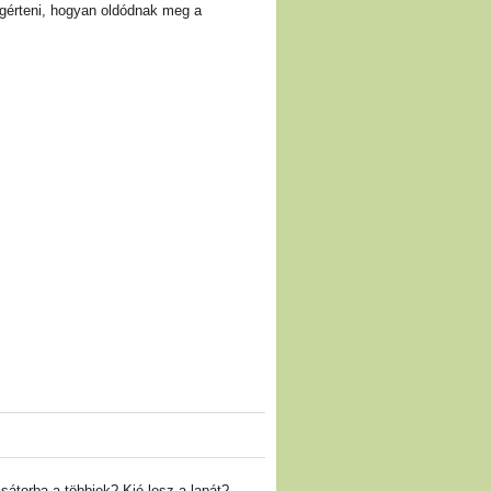
egérteni, hogyan oldódnak meg a
 sátorba a többiek? Kié lesz a lapát?