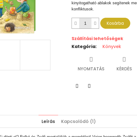
kinyitogatható ablakok segítenek m
konfliktusok.
Kosárba
Szállítási lehetőségek
Kategória
:
Könyvek
NYOMTATÁS
KÉRDÉS
Twitter
Facebook
Leírás
Kapcsolódó (1)
Ki dönti el? Palkó és Zsófi megtalálják a megoldást! Vajon beengedik Zsófit a