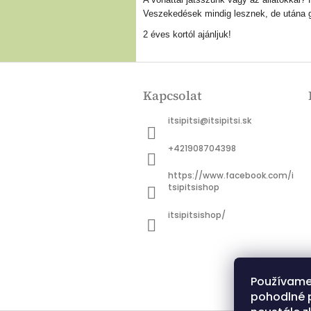
Veszekedések mindig lesznek, de utána gy
2 éves kortól ajánljuk!
L
á
Kapcsolat
b
l
itsipitsi
@
itsipitsi.sk
é
c
+421908704398
https://www.facebook.com/i
tsipitsishop
itsipitsishop/
Používame
pohodlné 