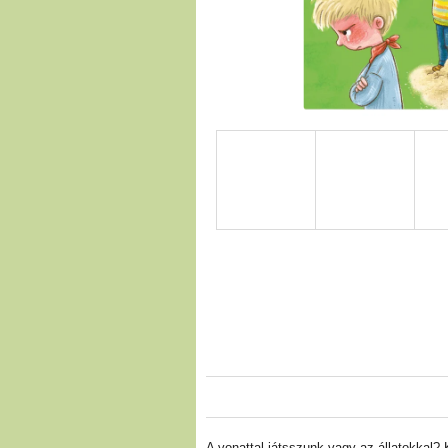
A vonattal játsszunk vagy az állatokkal? 