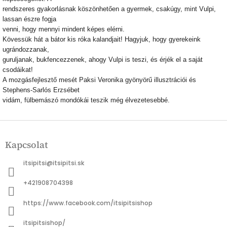
rendszeres gyakorlásnak köszönhetően a gyermek, csakúgy, mint Vulpi,
lassan észre fogja
venni, hogy mennyi mindent képes elérni.
Kövessük hát a bátor kis róka kalandjait! Hagyjuk, hogy gyerekeink
ugrándozzanak,
guruljanak, bukfencezzenek, ahogy Vulpi is teszi, és érjék el a saját
csodáikat!
A mozgásfejlesztő mesét Paksi Veronika gyönyörű illusztrációi és
Stephens-Sarlós Erzsébet
vidám, fülbemászó mondókái teszik még élvezetesebbé.
L
á
Kapcsolat
b
l
itsipitsi
@
itsipitsi.sk
é
c
+421908704398
https://www.facebook.com/itsipitsishop
itsipitsishop/