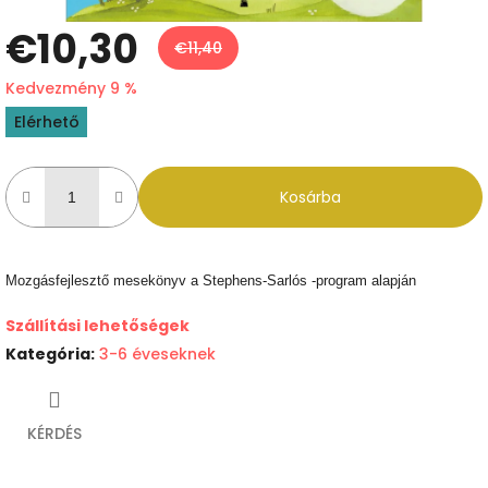
€10,30
€11,40
Kedvezmény 9 %
Egységár:
Elérhető
Kosárba
Mozgásfejlesztő mesekönyv a Stephens-Sarlós -program alapján
Szállítási lehetőségek
Kategória
:
3-6 éveseknek
KÉRDÉS