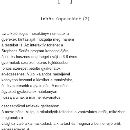
Twitter
Facebook
Leírás
Kapcsolódó (2)
Ez a különleges mesekönyv nemcsak a
gyerekek fantáziáját mozgatja meg, hanem
a testüket is. Az interaktív történet a
Stephens-Sarlós-program koncepciójára
épül, és hasznos segítséget nyújt a 3-8 éves
gyermekek szenzomotoros fejlődésében
fontos szerepet betöltő gyakorlatok
elvégzéséhez. Vulpi kalandos meséjével
könnyebb bevonni a kicsiket a tornázásba,
és élvezetesebb a gyakorlás. A mesébe
ágyazott gyakorlatok hatékonyan
hozzájárulnak a már nemkívánatos
csecsemőkori reflexek gátlásához.
A mese hőse, Vulpi, a rókakölyök felfedezi a varázslatos erdőt, miközben
megtanulja a
világhoz való alkalmazkodást, a kitartást és megérzi a benne rejlő erőt,
képességeket. A