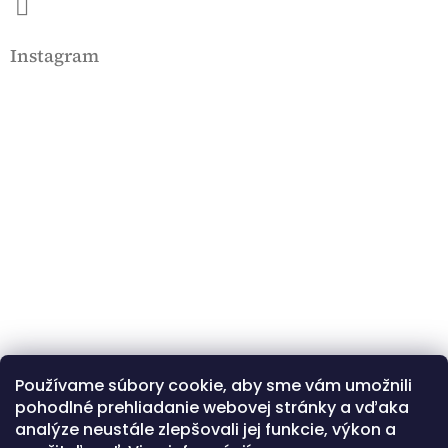
Instagram
Používame súbory cookie, aby sme vám umožnili
Kövessen minket az Instagramon
pohodlné prehliadanie webovej stránky a vďaka
analýze neustále zlepšovali jej funkcie, výkon a