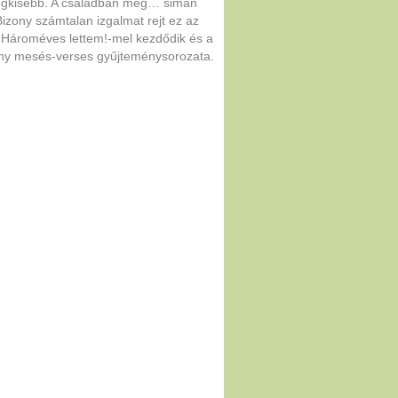
legkisebb. A családban meg… simán
Bizony számtalan izgalmat rejt ez az
A Hároméves lettem!-mel kezdődik és a
ony mesés-verses gyűjteménysorozata.