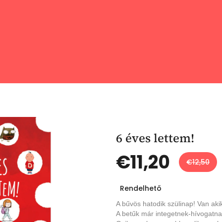
6 éves lettem!
€11,20
€12,50
Egységár:
Rendelhető
A bűvös hatodik szülinap! Van ak
A betűk már integetnek-hívogatnak