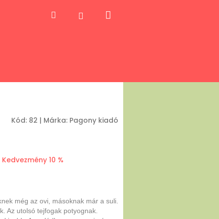
Kosár
Keresés
Bejelentkezés
Kód:
82
|
Márka:
Pagony kiadó
Kedvezmény 10 %
iknek még az ovi, másoknak már a suli.
. Az utolsó tejfogak potyognak.