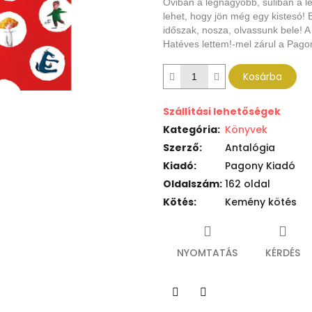
Oviban a legnagyobb, suliban a 
lehet, hogy jön még egy kistesó! 
időszak, nosza, olvassunk bele! 
Hatéves lettem!-mel zárul a Pag
Kosárba
Szállítási lehetőségek
Kategória
:
Könyvek
Szerző
:
Antalógia
Kiadó
:
Pagony Kiadó
Oldalszám
:
162 oldal
Kötés
:
Kemény kötés
NYOMTATÁS
KÉRDÉS
Twitter
Facebook