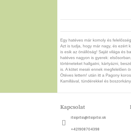
Egy hatéves már komoly és felelősség
Azt is tudja, hogy már nagy, és ezért 
is esik az önállóság! Saját világa és b
hatéves nagyon is gyerek: elsősorban, l
történeteket hallgatni, kártyázni, bes
is. A kötet meséi ennek megfelelően 
Ötéves lettem! után itt a Pagony koros
Kamillával, tündérekkel és boszorkány
L
á
Kapcsolat
b
l
itsipitsi
@
itsipitsi.sk
é
c
+421908704398