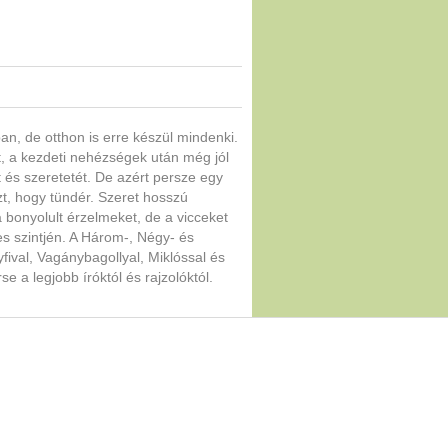
n, de otthon is erre készül mindenki.
őt, a kezdeti nehézségek után még jól
ét és szeretetét. De azért persze egy
azt, hogy tündér. Szeret hosszú
a bonyolult érzelmeket, de a vicceket
s szintjén. A Három-, Négy- és
fival, Vagánybagollyal, Miklóssal és
 a legjobb íróktól és rajzolóktól.