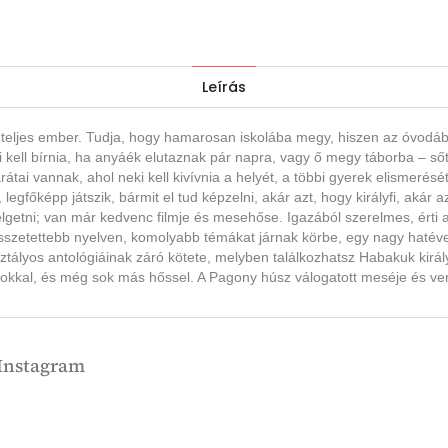
Leírás
teljes ember. Tudja, hogy hamarosan iskolába megy, hiszen az óvodába
ki kell bírnia, ha anyáék elutaznak pár napra, vagy ő megy táborba – s
arátai vannak, ahol neki kell kivívnia a helyét, a többi gyerek elismerés
egfőképp játszik, bármit el tud képzelni, akár azt, hogy királyfi, akár 
zélgetni; van már kedvenc filmje és mesehőse. Igazából szerelmes, érti 
összetettebb nyelven, komolyabb témákat járnak körbe, egy nagy hatéve
ztályos antológiáinak záró kötete, melyben találkozhatsz Habakuk király
okkal, és még sok más hőssel. A Pagony húsz válogatott meséje és verse
Instagram