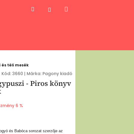
Kosár
Keresés
Bejelentkezés
i és téli mesék
Kód:
3660
|
Márka:
Pagony kiadó
gypuszi - Piros könyv
k
zmény 6 %
ogyó és Babóca sorozat szerzője az