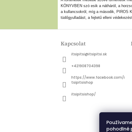
KÖNYVBEN szó esik a nátháról, a horzsolás
a kullancsokról, míg a második, PIROS KÖ
tüdőgyulladást, a fejtetű elleni védekezé
L
á
Kapcsolat
b
l
itsipitsi
@
itsipitsi.sk
é
c
+421908704398
https://www.facebook.com/i
tsipitsishop
itsipitsishop/
Používame
pohodlné 