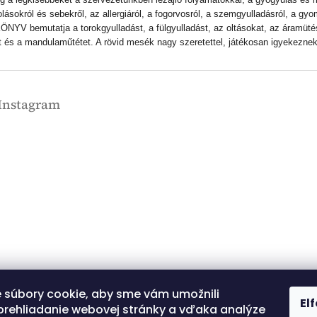
okról és sebekről, az allergiáról, a fogorvosról, a szemgyulladásról, a gyom
NYV bemutatja a torokgyulladást, a fülgyulladást, az oltásokat, az áramütés 
st és a mandulaműtétet. A rövid mesék nagy szeretettel, játékosan igyekeznek
Instagram
 súbory cookie, aby sme vám umožnili
Kövessen minket az
El
Instagramon
prehliadanie webovej stránky a vďaka analýze