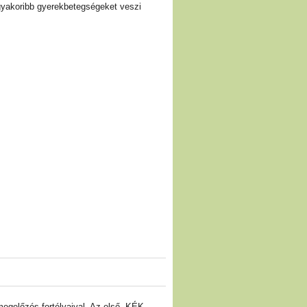
gyakoribb gyerekbetegségeket veszi
egelőzés fortélyaival. Az első, KÉK