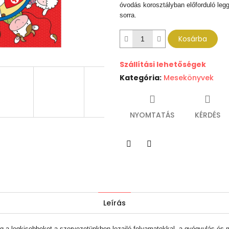
óvodás korosztályban előforduló leg
sorra.
Kosárba
Szállítási lehetőségek
Kategória
:
Mesekönyvek
NYOMTATÁS
KÉRDÉS
Twitter
Facebook
Leírás
 a legkisebbeket a szervezetünkben lezajló folyamatokkal, a gyógyulás és m