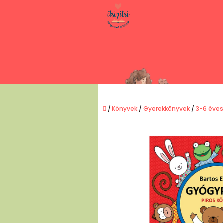
Ugrás
a
fő
tartalomhoz
Kezdőlap
/
Könyvek
/
Gyerekkönyvek
/
3-6 éve