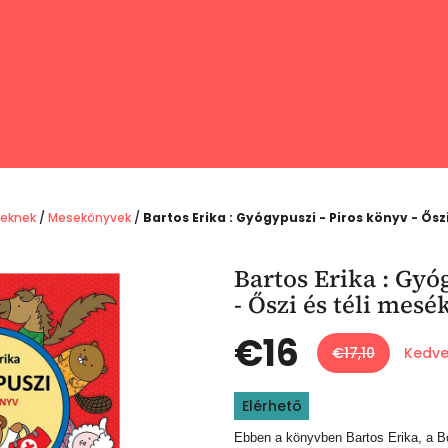
seknek
/
Mesekönyvek
/
Bartos Erika : Gyógypuszi - Piros könyv - Ősz
Bartos Erika : Gyó
- Őszi és téli mesé
€16
€17,10
Kedve
Egységár:
Elérhető
Ebben a könyvben Bartos Erika, a B