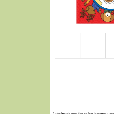
A történetek mesébe szőve ismertetik meg