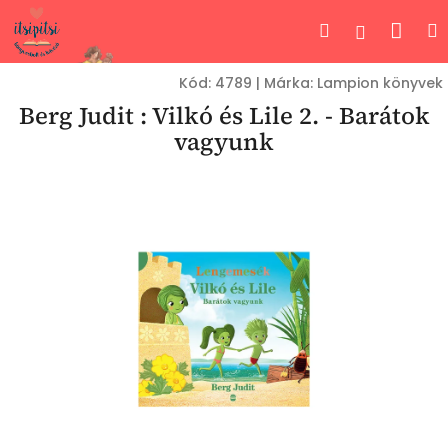
Ugrás
Kos
Keresés
Bejelent
a
fő
tartalomhoz
Kód:
4789
|
Márka:
Lampion könyvek
Berg Judit : Vilkó és Lile 2. - Barátok
vagyunk