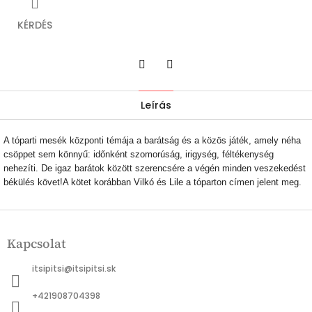
KÉRDÉS
Twitter
Facebook
Leírás
A tóparti mesék központi témája a barátság és a közös játék, amely néha
csöppet sem könnyű: időnként szomorúság, irigység, féltékenység
nehezíti. De igaz barátok között szerencsére a végén minden veszekedést
békülés követ!A kötet korábban Vilkó és Lile a tóparton címen jelent meg.
L
á
Kapcsolat
b
l
itsipitsi
@
itsipitsi.sk
é
c
+421908704398