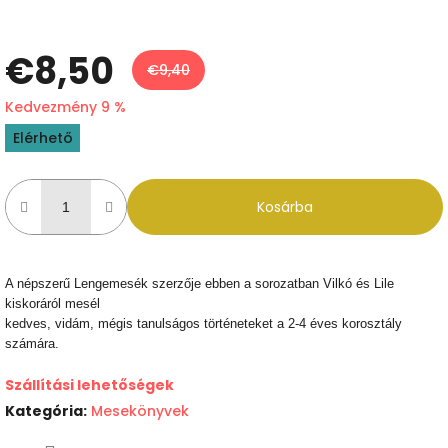
€8,50
€9,40
Kedvezmény 9 %
Egységár:
Elérhető
Kosárba
A népszerű Lengemesék szerzője ebben a sorozatban Vilkó és Lile
kiskoráról mesél
kedves, vidám, mégis tanulságos történeteket a 2-4 éves korosztály
számára.
Szállítási lehetőségek
Kategória
:
Mesekönyvek