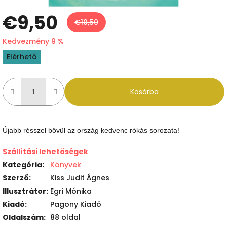
€9,50
€10,50
Kedvezmény 9 %
Egységár:
Elérhető
Kosárba
Újabb résszel bővül az ország kedvenc rókás sorozata!
Szállítási lehetőségek
Kategória
:
Könyvek
Szerző
:
Kiss Judit Ágnes
Illusztrátor
:
Egri Mónika
Kiadó
:
Pagony Kiadó
Oldalszám
:
88 oldal