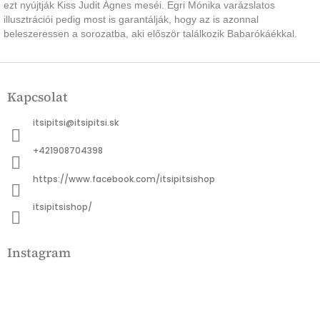
ezt nyújtják Kiss Judit Ágnes meséi. Egri Mónika varázslatos
illusztrációi pedig most is garantálják, hogy az is azonnal
beleszeressen a sorozatba, aki először találkozik Babarókáékkal.
L
á
Kapcsolat
b
l
itsipitsi
@
itsipitsi.sk
é
c
+421908704398
https://www.facebook.com/itsipitsishop
itsipitsishop/
Instagram