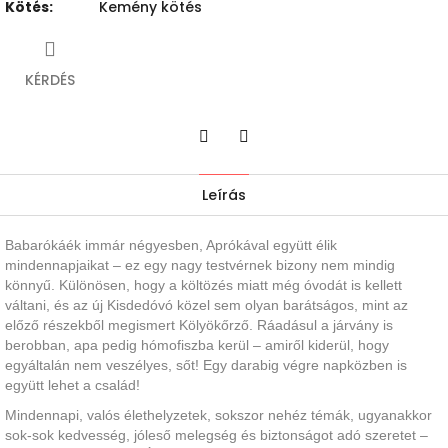
Kötés
:
Kemény kötés
KÉRDÉS
Twitter
Facebook
Leírás
Babarókáék immár négyesben, Aprókával együtt élik
mindennapjaikat – ez egy nagy testvérnek bizony nem mindig
könnyű. Különösen, hogy a költözés miatt még óvodát is kellett
váltani, és az új Kisdedóvó közel sem olyan barátságos, mint az
előző részekből megismert Kölyökőrző. Ráadásul a járvány is
berobban, apa pedig hómofiszba kerül – amiről kiderül, hogy
egyáltalán nem veszélyes, sőt! Egy darabig végre napközben is
együtt lehet a család!
Mindennapi, valós élethelyzetek, sokszor nehéz témák, ugyanakkor
sok-sok kedvesség, jóleső melegség és biztonságot adó szeretet –