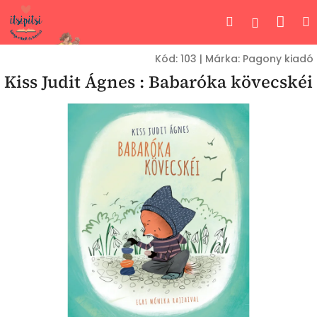
Ugrás
Kos
Keresés
Bejelent
a
fő
tartalomhoz
Kód:
103
|
Márka:
Pagony kiadó
Kiss Judit Ágnes : Babaróka kövecskéi