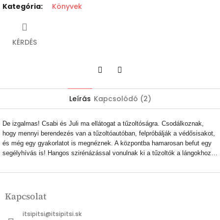
Kategória
:
Könyvek
KÉRDÉS
Twitter
Facebook
Leírás
Kapcsolódó (2)
De izgalmas! Csabi és Juli ma ellátogat a tűzoltóságra. Csodálkoznak,
hogy mennyi berendezés van a tűzoltóautóban, felpróbálják a védősisakot,
és még egy gyakorlatot is megnéznek. A központba hamarosan befut egy
segélyhívás is! Hangos szirénázással vonulnak ki a tűzoltók a lángokhoz…
L
á
Kapcsolat
b
l
itsipitsi
@
itsipitsi.sk