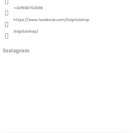
é
c
+421908704398
https://www.facebook.com/itsipitsishop
itsipitsishop/
Instagram