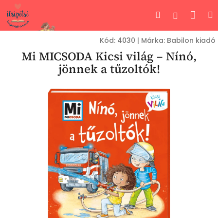
Ugrás
Kos
Keresés
Bejelent
a
fő
tartalomhoz
Kód:
4030
|
Márka:
Babilon kiadó
Mi MICSODA Kicsi világ – Nínó,
jönnek a tűzoltók!