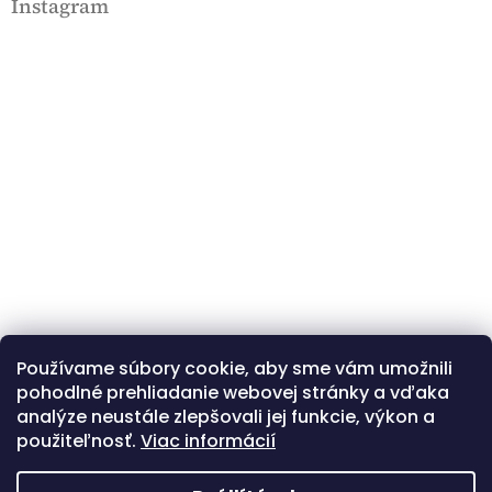
Instagram
Používame súbory cookie, aby sme vám umožnili
Kövessen minket az Instagramon
pohodlné prehliadanie webovej stránky a vďaka
analýze neustále zlepšovali jej funkcie, výkon a
použiteľnosť.
Viac informácií