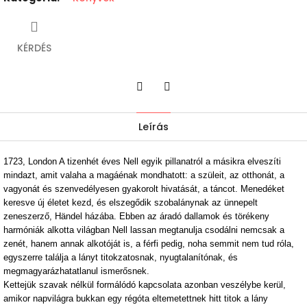
KÉRDÉS
Twitter
Facebook
Leírás
1723, London A tizenhét éves Nell egyik pillanatról a másikra elveszíti
mindazt, amit valaha a magáénak mondhatott: a szüleit, az otthonát, a
vagyonát és szenvedélyesen gyakorolt hivatását, a táncot. Menedéket
keresve új életet kezd, és elszegődik szobalánynak az ünnepelt
zeneszerző, Händel házába. Ebben az áradó dallamok és törékeny
harmóniák alkotta világban Nell lassan megtanulja csodálni nemcsak a
zenét, hanem annak alkotóját is, a férfi pedig, noha semmit nem tud róla,
egyszerre találja a lányt titokzatosnak, nyugtalanítónak, és
megmagyarázhatatlanul ismerősnek.
Kettejük szavak nélkül formálódó kapcsolata azonban veszélybe kerül,
amikor napvilágra bukkan egy régóta eltemetettnek hitt titok a lány