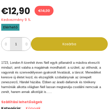
€12,90
€14,30
Kedvezmény 9 %
Egységár:
Elérhető
Kosárba
1723, London A tizenhét éves Nell egyik pillanatról a másikra elveszíti
mindazt, amit valaha a magáénak mondhatott: a szüleit, az otthonát, a
vagyonát és szenvedélyesen gyakorolt hivatását, a táncot. Menedéket
keresve új életet kezd, és elszegődik szobalánynak az ünnepelt
zeneszerző, Händel házába. Ebben az áradó dallamok és törékeny
harmóniák alkotta világban Nell lassan megtanulja csodálni nemcsak a
zenét, hanem annak alkotóját is......
Szállítási lehetőségek
Kategória
:
Könyvek