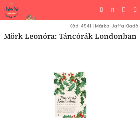
Ugrás
Kos
Keresés
Bejelent
a
fő
tartalomhoz
Kód:
4941
|
Márka:
Jaffa Kiadó
Mörk Leonóra: Táncórák Londonban