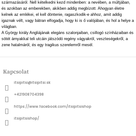
származásáról. Nell kételkedni kezd mindenben: a nevében, a múltjában,
és azokban az emberekben, akikben addig megbízott. Ahogyan életre
kelnek az emlékei, el kell döntenie, ragaszkodik-e ahhoz, amit addig
igaznak vélt, vagy bátran elfogadja, hogy ki is ő valójában, és hol a helye a
világban.
A György király Angliájának elegáns szalonjaiban, csillogó színházaiban és
sötét árnyakkal teli utcáin játszódó regény vágyakról, veszteségekről, a
zene hatalmáról, és egy tragikus szerelemről mesél.
L
á
Kapcsolat
b
l
itsipitsi
@
itsipitsi.sk
é
c
+421908704398
https://www.facebook.com/itsipitsishop
itsipitsishop/