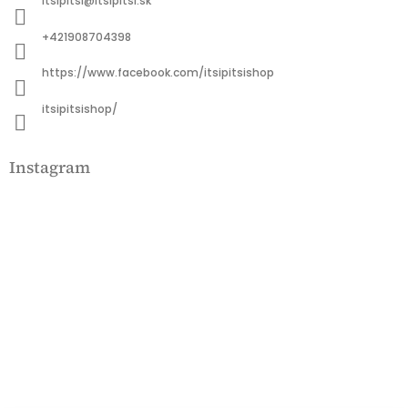
itsipitsi
@
itsipitsi.sk
é
c
+421908704398
https://www.facebook.com/itsipitsishop
itsipitsishop/
Instagram