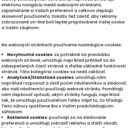
efektívnu navigáciu medzi webovými stránkami,
zapamätanie si Vašich preferencií a celkovo zlepšujú
skúsenosť používateľa. Dokážu tiež zaistiť, aby reklamy
zobrazované on-line boli lepšie prispôsobené Vašej osobe
a Vašim záujmom.
Na webových stránkach používame nasledujúce cookies:
Nevyhnutné cookies
: sú potrebné na prevádzku
webových stránok, umožňujú napríklad prihlásiť sa do
zabezpečených častí stránok a ďalšie základné funkčnosti
stránok. Táto kategória cookies sa nedá zakázať.
Analytické/štatistické cookies
: umožňujú nám
napríklad rozpoznať a zistiť počet návštevníkov a sledovať,
ako naši návštevníci používajú webové stránky. Pomáhajú
nám zlepšovať spôsob, akým stránky fungujú, napríklad
tak, že umožňujú používateľom ľahko nájsť to, čo hľadajú.
Tieto súbory spúšťame iba s Vaším predchádzajúcim
súhlasom.
Reklamné cookies
: používajú sa na sledovanie
preferencií a umožňujú zobraziť reklamu a ďalší obsah,