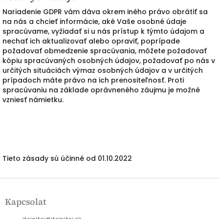
Nariadenie GDPR vám dáva okrem iného právo obrátiť sa
na nás a chcieť informácie, aké Vaše osobné údaje
spracúvame, vyžiadať si u nás prístup k týmto údajom a
nechať ich aktualizovať alebo opraviť, poprípade
požadovať obmedzenie spracúvania, môžete požadovať
kópiu spracúvaných osobných údajov, požadovať po nás v
určitých situáciách výmaz osobných údajov a v určitých
prípadoch máte právo na ich prenositeľnosť. Proti
spracúvaniu na základe oprávneného záujmu je možné
vzniesť námietku.
Tieto zásady sú účinné od 01.10.2022
L
á
Kapcsolat
b
l