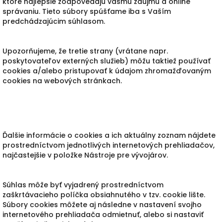
ktoré najlepšie zodpovedajú vášmu záujmu a online
správaniu. Tieto súbory spúšťame iba s Vaším
predchádzajúcim súhlasom.
Upozorňujeme, že tretie strany (vrátane napr.
poskytovateľov externých služieb) môžu taktiež používať
cookies a/alebo pristupovať k údajom zhromažďovaným
cookies na webových stránkach.
Ďalšie informácie o cookies a ich aktuálny zoznam nájdete
prostredníctvom jednotlivých internetových prehliadačov,
najčastejšie v položke Nástroje pre vývojárov.
Súhlas môže byť vyjadrený prostredníctvom
zaškrtávacieho políčka obsiahnutého v tzv. cookie lište.
Súbory cookies môžete aj následne v nastavení svojho
internetového prehliadača odmietnuť, alebo si nastaviť