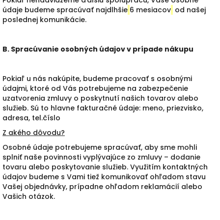
Pokiaľ nenadviažeme ďalšiu spoluprácu, Vaše osobné
údaje budeme spracúvať najdlhšie
6 mesiacov
od našej
poslednej komunikácie.
B. Spracúvanie osobných údajov v prípade nákupu
Pokiaľ u nás nakúpite, budeme pracovať s osobnými
údajmi, ktoré od Vás potrebujeme na zabezpečenie
uzatvorenia zmluvy o poskytnutí našich tovarov alebo
služieb. Sú to hlavne fakturačné údaje: meno, priezvisko,
adresa, tel.číslo
Z akého dôvodu?
Osobné údaje potrebujeme spracúvať, aby sme mohli
splniť naše povinnosti vyplývajúce zo zmluvy – dodanie
tovaru alebo poskytovanie služieb. Využitím kontaktných
údajov budeme s Vami tiež komunikovať ohľadom stavu
Vašej objednávky, prípadne ohľadom reklamácií alebo
Vašich otázok.