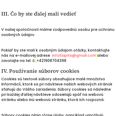
III. Čo by ste ďalej mali vedieť
V našej spoločnosti máme zodpovednú osobu pre ochranu
osobných údajov.
Pokiaľ by ste mali k osobným údajom otázky, kontaktujte
nás na e-mailovej adrese
infoitsipitsi@gmail.com
alebo
zavolajte na tel. č.
+421908704398
IV. Používanie súborov cookies
Cookies sú textové súbory obsahujúce malé množstvo
informácií, ktoré sa pri návšteve našich webových stránok
sťahujú do Vášho zariadenia. Súbory cookies sa následne
pri každej ďalšej návšteve odosielajú späť na webovú
stránku alebo inú webovú stránku, ktorá ich rozpozná.
Súbory cookies plnia rôzne úlohy, napríklad umožňujú