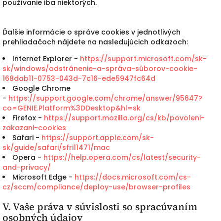
používanie iba niektorých.
Ďalšie informácie o správe cookies v jednotlivých
prehliadačoch nájdete na nasledujúcich odkazoch:
Internet Explorer -
https://support.microsoft.com/sk-
sk/windows/odstránenie-a-správa-súborov-cookie-
168dab11-0753-043d-7c16-ede5947fc64d
Google Chrome
-
https://support.google.com/chrome/answer/95647?
co=GENIE.Platform%3DDesktop&hl=sk
Firefox -
https://support.mozilla.org/cs/kb/povoleni-
zakazani-cookies
Safari -
https://support.apple.com/sk-
sk/guide/safari/sfri11471/mac
Opera -
https://help.opera.com/cs/latest/security-
and-privacy/
Microsoft Edge -
https://docs.microsoft.com/cs-
cz/sccm/compliance/deploy-use/browser-profiles
V. Vaše práva v súvislosti so spracúvaním
osobných údajov