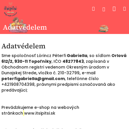
Ugrás
Kos
Keresés
Bejelent
a
fő
tartalomhoz
Adatvédelem
Adatvédelem
Sme spoločnosť Lörincz Péterfi
Gabriella
, so sídlom
Orlová
612/2, 930-11 Topoľníky
, IČO
48277843
, zapísaná v
Obchodnom registri vedenom Okresným úradom v
Dunajskej Strede
,
vložka č. 210-32799
,
e-mail
peterfigabriella@gmail.com
, telefónne číslo
+421908704398, právnymi predpismi označovaná ako
predávajúci;
Prevádzkujeme e-shop na webových
stránkach
www.itsipitsi.sk