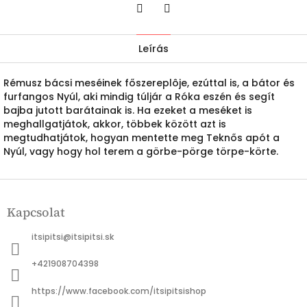
Twitter
Facebook
Leírás
Rémusz bácsi meséinek főszereplôje, ezúttal is, a bátor és
furfangos Nyúl, aki mindig túljár a Róka eszén és segít
bajba jutott barátainak is. Ha ezeket a meséket is
meghallgatjátok, akkor, többek között azt is
megtudhatjátok, hogyan mentette meg Teknős apót a
Nyúl, vagy hogy hol terem a görbe-pörge törpe-körte.
L
á
Kapcsolat
b
l
itsipitsi
@
itsipitsi.sk
é
c
+421908704398
https://www.facebook.com/itsipitsishop