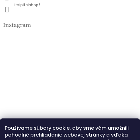
itsipitsishop/
Instagram
Používame súbory cookie, aby sme vám umožnili
Kövessen minket az Instagramon
pohodlné prehliadanie webovej stránky a vďaka