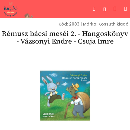
Ugrás
Kos
Keresés
Bejelent
a
fő
tartalomhoz
Kód:
2083
|
Márka:
Kossuth kiadó
Rémusz bácsi meséi 2. - Hangoskönyv
- Vázsonyi Endre - Csuja Imre