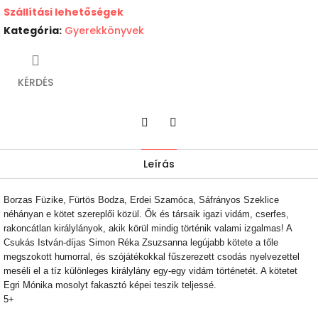
Szállítási lehetőségek
Kategória
:
Gyerekkönyvek
KÉRDÉS
Twitter
Facebook
Leírás
Borzas Füzike, Fürtös Bodza, Erdei Szamóca, Sáfrányos Szeklice
néhányan e kötet szereplői közül. Ők és társaik igazi vidám, cserfes,
rakoncátlan királylányok, akik körül mindig történik valami izgalmas! A
Csukás István-díjas Simon Réka Zsuzsanna legújabb kötete a tőle
megszokott humorral, és szójátékokkal fűszerezett csodás nyelvezettel
meséli el a tíz különleges királylány egy-egy vidám történetét. A kötetet
Egri Mónika mosolyt fakasztó képei teszik teljessé.
5+