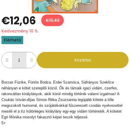
€12,06
€13,40
Kedvezmény 10 %
Egységár:
Elérhető
Kosárba
Borzas Füzike, Fürtös Bodza, Erdei Szamóca, Sáfrányos Szeklice
néhányan e kötet szereplői közül. Ők és társaik igazi vidám, cserfes,
rakoncátlan királylányok, akik körül mindig történik valami izgalmas! A
Csukás István-díjas Simon Réka Zsuzsanna legújabb kötete a tőle
megszokott humorral, és szójátékokkal fűszerezett csodás nyelvezettel
meséli el a tíz különleges királylány egy-egy vidám történetét. A kötetet
Egri Mónika mosolyt fakasztó képei teszik teljessé.
5+