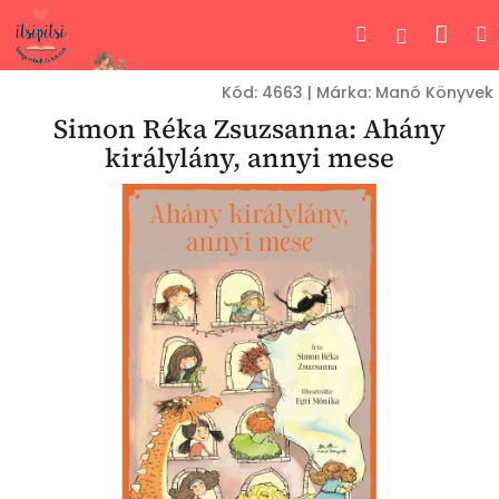
Ugrás
Kos
Keresés
Bejelent
a
fő
tartalomhoz
Kód:
4663
|
Márka:
Manó Könyvek
Simon Réka Zsuzsanna: Ahány
királylány, annyi mese