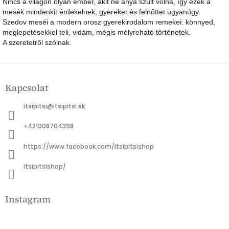
Nincs a világon olyan ember, akit ne anya szült volna, így ezek a
mesék mindenkit érdekelnek, gyereket és felnőttet ugyanúgy.
Szedov meséi a modern orosz gyerekirodalom remekei: könnyed,
meglepetésekkel teli, vidám, mégis mélyreható történetek.
A szeretetről szólnak.
L
á
Kapcsolat
b
l
itsipitsi
@
itsipitsi.sk
é
c
+421908704398
https://www.facebook.com/itsipitsishop
itsipitsishop/
Instagram