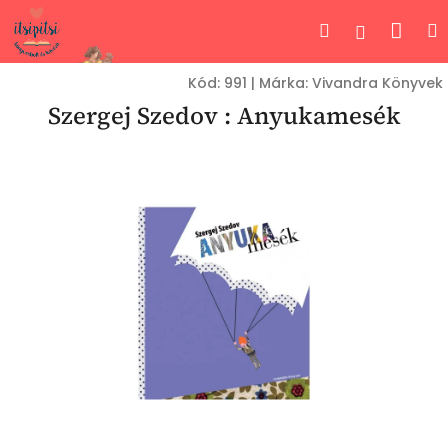
Ugrás
Kos
Keresés
Bejelent
a
fő
tartalomhoz
Kód:
991
|
Márka:
Vivandra Könyvek
Szergej Szedov : Anyukamesék