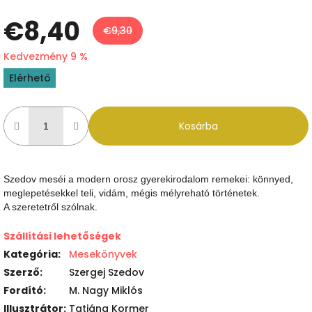
€8,40
€9,30
Kedvezmény 9 %
Egységár:
Elérhető
Kosárba
Szedov meséi a modern orosz gyerekirodalom remekei: könnyed,
meglepetésekkel teli, vidám, mégis mélyreható történetek.
A szeretetről szólnak.
Szállítási lehetőségek
Kategória
:
Mesekönyvek
Szerző
:
Szergej Szedov
Fordító
:
M. Nagy Miklós
Illusztrátor
:
Tatjána Kormer