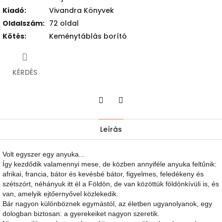
Kiadó
:
Vivandra Könyvek
Oldalszám
:
72 oldal
Kötés
:
Keménytáblás borító
KÉRDÉS
Twitter
Facebook
Leírás
Volt egyszer egy anyuka...
Így kezdődik valamennyi mese, de közben annyiféle anyuka feltűnik:
afrikai, francia, bátor és kevésbé bátor, figyelmes, feledékeny és
szétszórt, néhányuk itt él a Földön, de van közöttük földönkívüli is, és
van, amelyik ejtőernyővel közlekedik.
Bár nagyon különböznek egymástól, az életben ugyanolyanok, egy
dologban biztosan: a gyerekeiket nagyon szeretik.