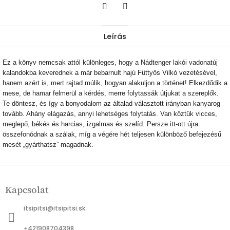
Twitter
Facebook
Leírás
Ez a könyv nemcsak attól különleges, hogy a Nádtenger lakói vadonatúj
kalandokba keverednek a már bebarnult hajú Füttyös Vilkó vezetésével,
hanem azért is, mert rajtad múlik, hogyan alakuljon a történet! Elkezdődik a
mese, de hamar felmerül a kérdés, merre folytassák útjukat a szereplők.
Te döntesz, és így a bonyodalom az általad választott irányban kanyarog
tovább. Ahány elágazás, annyi lehetséges folytatás. Van köztük vicces,
meglepő, békés és harcias, izgalmas és szelíd. Persze itt-ott újra
összefonódnak a szálak, míg a végére hét teljesen különböző befejezésű
mesét „gyárthatsz” magadnak.
L
á
Kapcsolat
b
l
itsipitsi
@
itsipitsi.sk
é
c
+421908704398