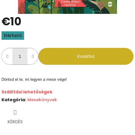
€10
Egységár:
Elérhető
Kosárba
Döntsd el te, mi legyen a mese vége!
Szállítási lehetőségek
Kategória
:
Mesekönyvek
KÉRDÉS