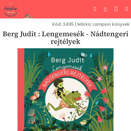
Ugrás
Kos
Keresés
Bejelent
a
fő
tartalomhoz
Kód:
3495
|
Márka:
Lampion könyvek
Berg Judit : Lengemesék - Nádtengeri
rejtélyek